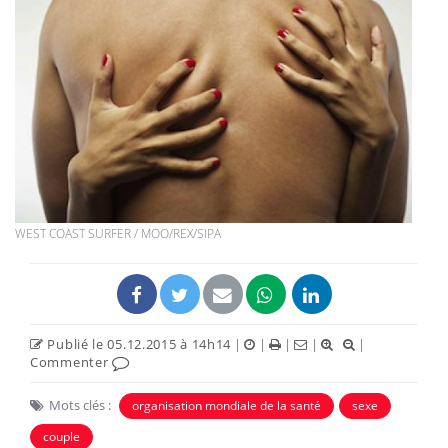
WEST COAST SURFER / MOO/REX/SIPA
Publié le 05.12.2015 à 14h14
|
|
|
|
|
Commenter
Mots clés :
organisation mondiale de la santé
sexe
couple