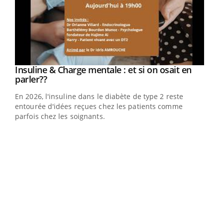
Youtube
Insuline & Charge mentale : et si on osait en
Youtube
Youtube
parler??
En 2026, l'insuline dans le diabète de type 2 reste
entourée d'idées reçues chez les patients comme
parfois chez les soignants.
Ecz
You
pour
L'ét
Vaca
Nos 