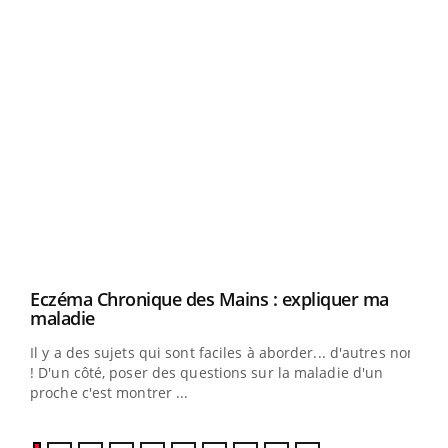
Eczéma Chronique des Mains : expliquer ma
Car
Youtube
You
Youtube
maladie
Fati
Il y a des sujets qui sont faciles à aborder... d'autres non
alop
! D'un côté, poser des questions sur la maladie d'un
mult
proche c'est montrer ...