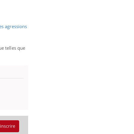
es agressions
ue telles que
'inscrire