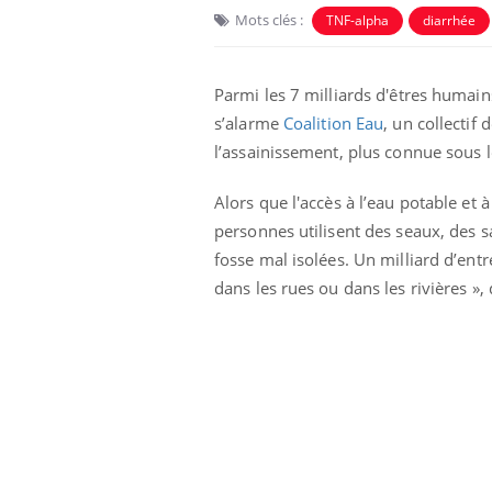
Mots clés :
TNF-alpha
diarrhée
Parmi les 7 milliards d'êtres humains
s’alarme
Coalition Eau
, un collectif
l’assainissement, plus connue sous l
Alors que l'accès à l’eau potable e
 Mains :
Carence en fer : comprendre pour
Ins
Youtube
You
Youtube
Youtube
prévenir
osa
personnes utilisent des seaux, des sa
fosse mal isolées. Un milliard d’entre
aciles à aborder...
Fatigue, irritabilité, brouillard mental ou
En 2
dans les rues ou dans les rivières »,
poser des
même alopécie… Les symptômes de la
rest
'un proche c'est
carence en fer sont multiples ce qui la rend
pat
...