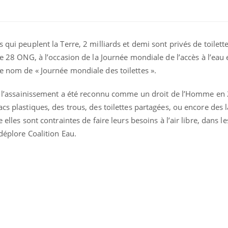
 qui peuplent la Terre, 2 milliards et demi sont privés de toilett
 de 28 ONG, à l’occasion de la Journée mondiale de l’accès à l’eau 
e nom de « Journée mondiale des toilettes ».
t à l’assainissement a été reconnu comme un droit de l’Homme en 
uline & Charge mentale : et si on
Eczéma Chronique des
tube
Youtube
Youtube
Y
it en parler??
préparer pour l’été !
cs plastiques, des trous, des toilettes partagées, ou encore des l
 elles sont contraintes de faire leurs besoins à l’air libre, dans 
026, l'insuline dans le diabète de type 2
L'été arrive… et avec lui,
 déplore Coalition Eau.
e entourée d'idées reçues chez les
rythme de vie ! Vacances, 
ients comme parfois chez les soignants.
soleil, activités en plein
sont ...