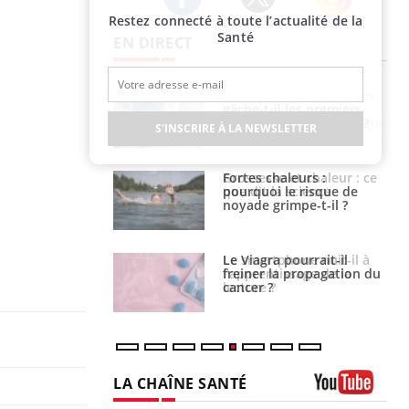
Restez connecté à toute l’actualité de la
Twitter
Facebook
Instagram
Santé
EN DIRECT
i votre ventre
Pourquoi manger moins
il les premiers
de protéines pourrait
 vos vacances ?
finalement être bénéfique
S'INSCRIRE À LA NEWSLETTER
haleurs :
Grossesse et chaleur : ce
i le risque de
que dit la science
rimpe-t-il ?
a pourrait-il
Le smartphone nuit-il à
la propagation du
l'apprentissage de la
lecture ?
LA CHAÎNE SANTÉ
Youtube