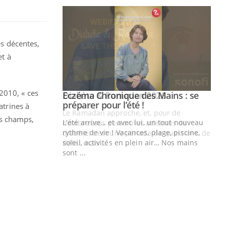
es décentes,
et à
2010, « ces
Youtube
 Mains : se
Diabète & Ramadan 2026
Youtube
outube
atrines à
Le Ramadan approche, et, pour de
les champs,
 un tout nouveau
nombreuses personnes atteintes de
plage, piscine,
diabète, c'est une période de questions, de
 air… Nos mains
défis, mais ...
Un
You
fac
pr
Un 
mut
san