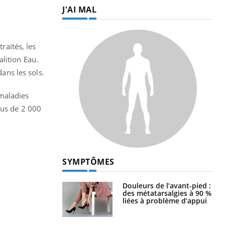
J'AI MAL
raités, les
lition Eau.
dans les sols.
 maladies
lus de 2 000
SYMPTÔMES
Douleurs de l’avant-pied :
des métatarsalgies à 90 %
liées à problème d’appui