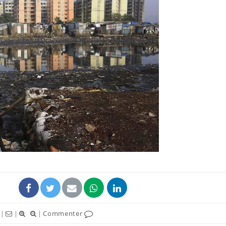
Cytomégalovirus : ce qui
Pourquo
change dans la prise en
gâche-t-
charge des femmes
jours de
enceintes
La sieste empêche-t-elle
Fortes c
de dormir la nuit ?
pourquo
noyade g
VIH : la fin du comprimé
Le Viagr
tous les jours se profile-t-
freiner 
elle enfin ?
cancer ?
|
|
|
Commenter