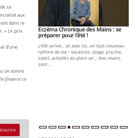
 de ce
rcialisé aux
ment dans le
ale : et si on
Eczéma Chronique des Mains : se
Youtube
r. « Le prix
ube
Youtube
préparer pour l’été !
e diabète de type 2
L'été arrive… et avec lui, un tout nouveau
bal d’une
çues chez les
rythme de vie ! Vacances, plage, piscine,
ez les soignants.
soleil, activités en plein air… Nos mains
sont ...
Di
You
 où on donne
die finance ce
Le 
nom
dia
défi
'inscrire