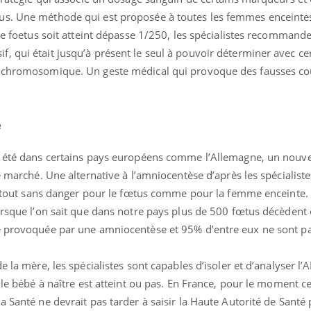
us. Une méthode qui est proposée à toutes les femmes enceinte
 le foetus soit atteint dépasse 1/250, les spécialistes recommande
 qui était jusqu’à présent le seul à pouvoir déterminer avec cert
e chromosomique. Un geste médical qui provoque des fausses c
e
et été dans certains pays européens comme l’Allemagne, un nouv
e marché. Une alternative à l’amniocentèse d’après les spécialiste
 surtout sans danger pour le fœtus comme pour la femme enceinte.
La sieste empêche-t-elle
Fortes c
de dormir la nuit ?
pourquo
lorsque l’on sait que dans notre pays plus de 500 fœtus décèdent
noyade g
e provoquée par une amniocentèse et 95% d’entre eux ne sont pa
VIH : la fin du comprimé
Le Viagr
e la mère, les spécialistes sont capables d’isoler et d’analyser l
tous les jours se profile-t-
freiner 
elle enfin ?
cancer ?
 le bébé à naître est atteint ou pas. En France, pour le moment ce
a Santé ne devrait pas tarder à saisir la Haute Autorité de Santé