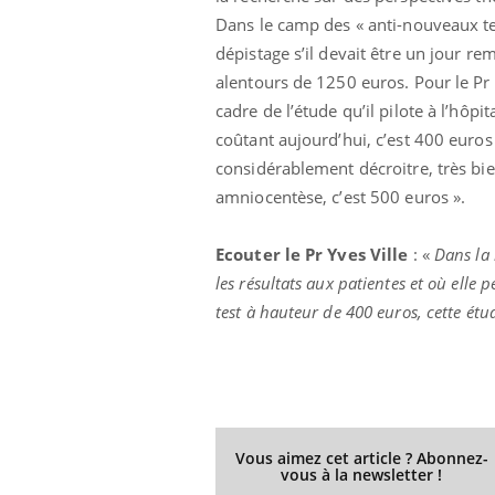
Fati
Dans le camp des « anti-nouveaux test
mêm
dépistage s’il devait être un jour re
care
alentours de 1250 euros. Pour le Pr Y
...
Eczéma Chronique des Mains :
Youtube
cadre de l’étude qu’il pilote à l’hôpit
Youtube
expliquer ma maladie
coûtant aujourd’hui, c’est 400 euros 
Il y a des sujets qui sont faciles à aborder...
considérablement décroitre, très bien
d'autres non ! D'un côté, poser des
amniocentèse, c’est 500 euros ».
questions sur la maladie d'un proche c'est
montrer ...
Ecouter le Pr Yves Ville
: «
Dans la 
les résultats aux patientes et où elle
test à hauteur de 400 euros, cette étu
Vous aimez cet article ? Abonnez-
vous à la newsletter !