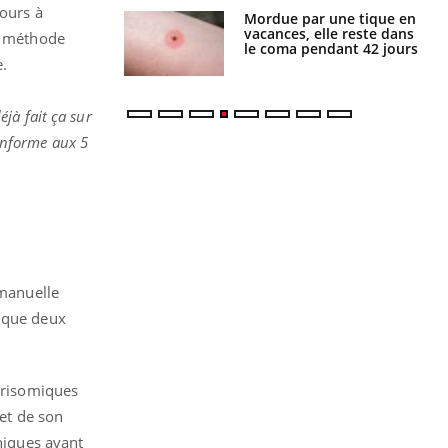
cours à
i manger moins
Mordue par une tique en
éines pourrait
vacances, elle reste dans
te méthode
ent être bénéfique
le coma pendant 42 jours
e.
jà fait ça sur
conforme aux 5
mmanuelle
t que deux
 trisomiques
 et de son
thiques avant