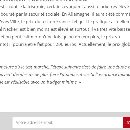
gue, irritabilité, brouillard mental ou
 » contre la trisomie, certains évoquent aussi le prix très élevé
e alopécie… Les symptômes de la
mboursé par la sécurité sociale. En Allemagne, il aurait été comme
nce en fer sont multiples ce qui la rend
ves Ville, le prix du test en France, tel qu’il le pratique actuelle
Insuline & Charge ment
Youtube
al Necker, est bien moins est élevé et surtout il va très vite baisse
Yout
osait en parler??
et on peut estimer qu’une fois qu’on en fera plus, le prix va
En 2026, l'insuline dans l
tôt il pourra être fait pour 200 euros. Actuellement, le prix glo
reste entourée d'idées re
patients comme parfois ch
mesure où le test marche, l’étape suivante c’est de faire une étude
 peuvent décider de ne plus faire l’amniocentèse. Si l’assurance mala
de est réalisable avec un budget minime. »
S