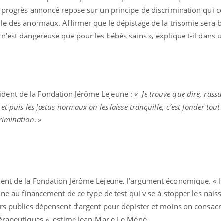
e progrès annoncé repose sur un principe de discrimination qui 
lle des anormaux. Affirmer que le dépistage de la trisomie sera 
n’est dangereuse que pour les bébés sains », explique t-il dans 
ident de la Fondation Jérôme Lejeune : «
Je trouve que dire, rass
t puis les fœtus normaux on les laisse tranquille, c’est fonder tout 
rimination
. »
ent de la Fondation Jérôme Lejeune, l’argument économique. « Il
onne au financement de ce type de test qui vise à stopper les nais
ence en fer : comprendre pour
tube
irs publics dépensent d’argent pour dépister et moins on consac
Youtube
venir
hérapeutiques », estime Jean-Marie Le Méné.