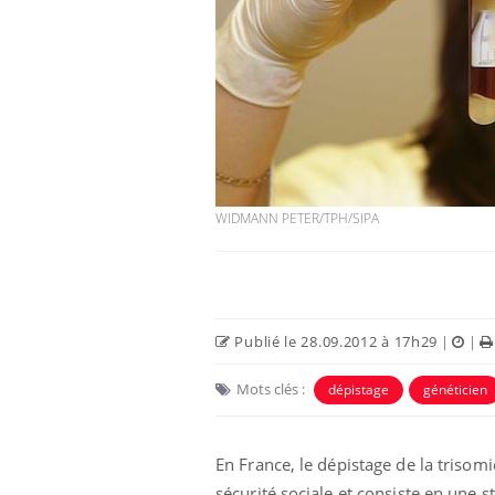
WIDMANN PETER/TPH/SIPA
Publié le 28.09.2012 à 17h29
|
|
Mots clés :
dépistage
généticien
En France, le dépistage de la trisomi
sécurité sociale et consiste en une