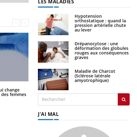
LES MALADIES
Hypotension
orthostatique : quand la
pression artérielle chute
au lever
Drépanocytose : une
déformation des globules
rouges aux conséquences
graves
Maladie de Charcot
(Sclérose latérale
amyotrophique)
La sieste empêche-t-elle de dormir
ui change
la nuit ?
ge des femmes
J'AI MAL