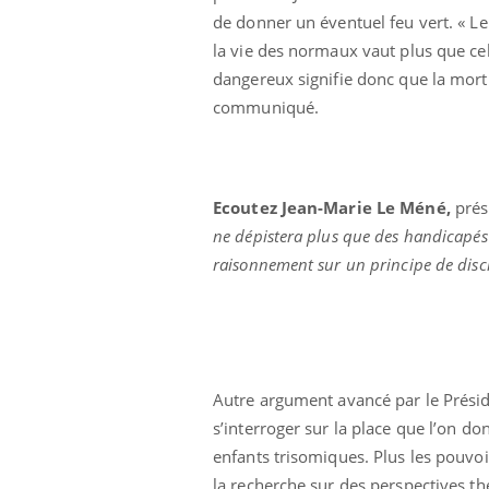
de donner un éventuel feu vert. « L
la vie des normaux vaut plus que ce
dangereux signifie donc que la mort 
communiqué.
Ecoutez Jean-Marie Le Méné,
prés
ne dépistera plus que des handicapés e
raisonnement sur un principe de disc
Autre argument avancé par le Présid
s’interroger sur la place que l’on d
Car
You
enfants trisomiques. Plus les pouvo
pré
la recherche sur des perspectives t