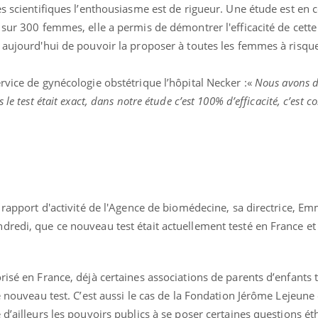
es scientifiques l’enthousiasme est de rigueur. Une étude est en 
Pourquoi votre ventre
Pourquo
gâche-t-il les premiers
de prot
 sur 300 femmes, elle a permis de démontrer l'efficacité de cet
jours de vos vacances ?
finalem
 aujourd'hui de pouvoir la proposer à toutes les femmes à risqu
ervice de gynécologie obstétrique l’hôpital Necker :«
Nous avons dé
le test était exact, dans notre étude c’est 100% d’efficacité, c’est 
u rapport d'activité de l'Agence de biomédecine, sa directrice, E
dredi, que ce nouveau test était actuellement testé en France e
risé en France, déjà certaines associations de parents d’enfants
e nouveau test. C’est aussi le cas de la Fondation Jérôme Lejeune
 d’ailleurs les pouvoirs publics à se poser certaines questions é