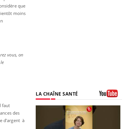
considère que
bientôt moins
un
urez vous, on
le
LA CHAÎNE SANTÉ
Youtube
 faut
sances des
re d’argent à