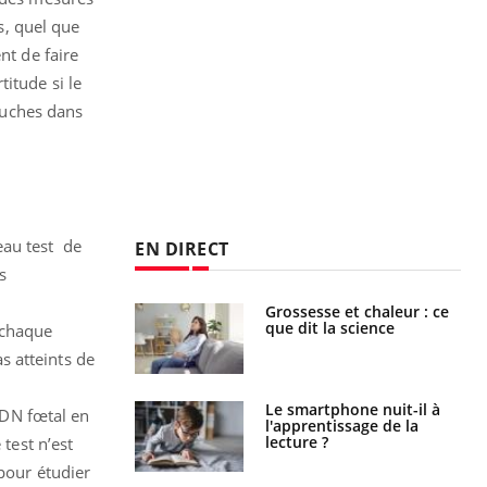
s, quel que
nt de faire
itude si le
ouches dans
eau test de
EN DIRECT
s
haleurs :
Grossesse et chaleur : ce
i le risque de
que dit la science
 chaque
rimpe-t-il ?
s atteints de
a pourrait-il
Le smartphone nuit-il à
’ADN fœtal en
la propagation du
l'apprentissage de la
lecture ?
 test n’est
 pour étudier