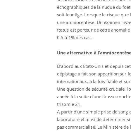
échographiques de la nuque du foet
soit leur âge. Lorsque le risque que
une amniocentèse. Un examen invasif,
fœtus est porteur de cette anomali
0,5 à 1% des cas.
Une alternative à l’amniocentès
D’abord aux Etats-Unis et depuis c
dépistage a fait son apparition sur l
internationaux, à la fois fiable et
Chikungunya, dengue,
West Nile : que se passe-
Une question de sécurité cruciale, 
t-il dans le sud de la
année à la suite d’une fausse couch
France ?
trisomie 21.
Les médicaments GLP-1
A partir d’une simple prise de sang d
protègent-ils aussi les os
?
laboratoire et ainsi de déterminer si
pas commercialisé. Le Ministère de l