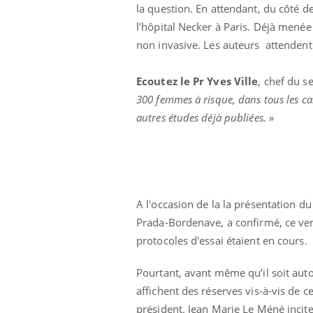
la question. En attendant, du côté d
Cytomégalovirus : ce qui
change dans la prise en
l’hôpital Necker à Paris. Déjà menée
charge des femmes
enceintes
non invasive. Les auteurs attendent
Ecoutez le Pr Yves Ville
, chef du s
300 femmes à risque, dans tous les cas 
autres études déjà publiées.
»
A l'occasion de la la présentation d
Prada-Bordenave, a confirmé, ce ven
protocoles d'essai étaient en cours.
Pourtant, avant même qu’il soit auto
affichent des réserves vis-à-vis de c
président. Jean Marie Le Méné incite