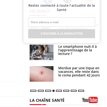
Restez connecté à toute l’actualité de la
Twitter
Facebook
Instagram
Santé
EN DIRECT
haleurs :
Grossesse et chaleur : ce
i le risque de
que dit la science
rimpe-t-il ?
S'INSCRIRE À LA NEWSLETTER
a pourrait-il
Le smartphone nuit-il à
la propagation du
l'apprentissage de la
lecture ?
i manger moins
Mordue par une tique en
éines pourrait
vacances, elle reste dans
ent être bénéfique
le coma pendant 42 jours
LA CHAÎNE SANTÉ
Youtube