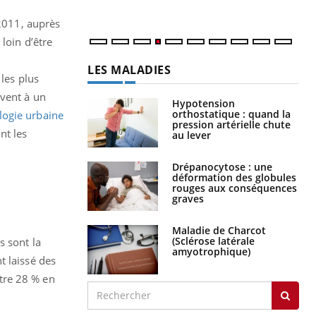
 2011, auprès
loin d’être
LES MALADIES
 les plus
uvent à un
Hypotension
orthostatique : quand la
logie urbaine
pression artérielle chute
nt les
au lever
Drépanocytose : une
déformation des globules
rouges aux conséquences
graves
Maladie de Charcot
(Sclérose latérale
s sont la
amyotrophique)
 laissé des
tre 28 % en