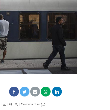
La sieste empêche-t-elle
Fortes c
de dormir la nuit ?
pourquo
noyade g
VIH : la fin du comprimé
Le Viagr
tous les jours se profile-t-
freiner 
elle enfin ?
cancer ?
Pourquoi votre ventre
Pourquo
gâche-t-il les premiers
de prot
jours de vos vacances ?
finalem
|
|
|
Commenter