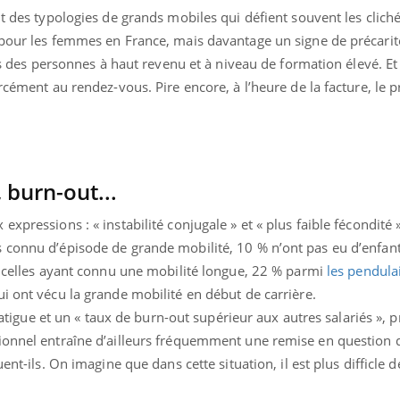
t des typologies de grands mobiles qui défient souvent les clichés
 pour les femmes en France, mais davantage un signe de précari
pas des personnes à haut revenu et à niveau de formation élevé. Et
rcément au rendez-vous. Pire encore, à l’heure de la facture, le pr
 burn-out...
xpressions : « instabilité conjugale » et « plus faible fécondité 
s connu d’épisode de grande mobilité, 10 % n’ont pas eu d’enfa
mi celles ayant connu une mobilité longue, 22 % parmi
les pendula
i ont vécu la grande mobilité en début de carrière.
 fatigue et un « taux de burn-out supérieur aux autres salariés », p
ionnel entraîne d’ailleurs fréquemment une remise en question 
ent-ils. On imagine que dans cette situation, il est plus difficle 