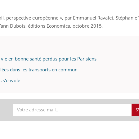
vail, perspective européenne », par Emmanuel Ravalet, Stéphanie 
 Yann Dubois, éditions Economica, octobre 2015
.
e vie en bonne santé perdus pour les Parisiens
elées dans les transports en commun
s s'envole
S
S