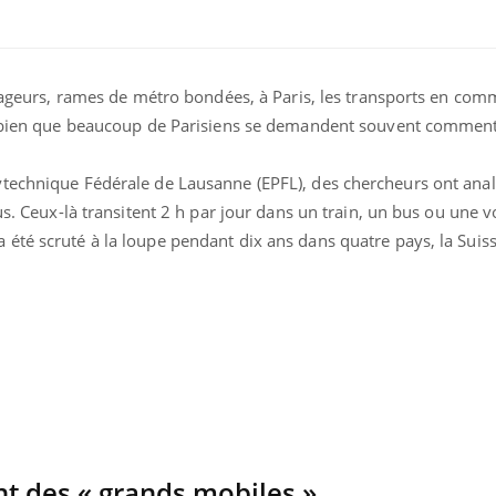
voyageurs, rames de métro bondées, à Paris, les transports en c
i bien que beaucoup de Parisiens se demandent souvent comment 
technique Fédérale de Lausanne (EPFL), des chercheurs ont analy
ence en fer : comprendre pour
Insuline & Charge ment
tube
Youtube
us. Ceux-là transitent 2 h par jour dans un train, un bus ou une v
Youtube
Yout
venir
osait en parler??
té scruté à la loupe pendant dix ans dans quatre pays, la Suiss
gue, irritabilité, brouillard mental ou
En 2026, l'insuline dans l
e alopécie… Les symptômes de la
reste entourée d'idées re
nce en fer sont multiples ce qui la rend
patients comme parfois ch
t des « grands mobiles »