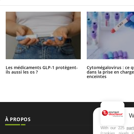
Les médicaments GLP-1 protègent-
Cytomégalovirus : ce q
ils aussi les os ?
dans la prise en char
enceintes
W
À PROPOS
NEWSLETT
With our 225
par
(cookies, pixels 