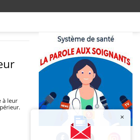
eur
 à leur
périeur.
Publicité