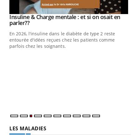
Insuline & Charge mentale : et si on osait en
Eczéma Chronique des Mains : se préparer
Youtube
Youtube
Youtube
Youtube
parler??
pour l’été !
En 2026, l'insuline dans le diabète de type 2 reste
L'été arrive… et avec lui, un tout nouveau rythme de vie !
entourée d'idées reçues chez les patients comme
Vacances, plage, piscine, soleil, activités en plein air…
parfois chez les soignants.
Nos mains sont ...
Dia
You
Le 
pers
ques
LES MALADIES