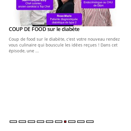
Youtube
cès
COUP DE FOOD sur le diabète
Youtube
Coup de food sur le diabète, c'est votre nouveau rendez-
 en
vous culinaire qui bouscule les idées reçues ! Dans cet
u
épisode, une ...
Qua
You
"Les
trav
DRH 