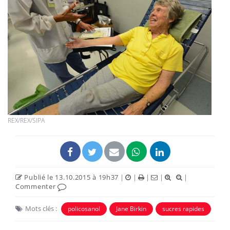
REX/REX/SIPA
Publié le 13.10.2015 à 19h37
|
|
|
|
|
Commenter
Mots clés :
policosanol
Jane Birkin
sucres rapides