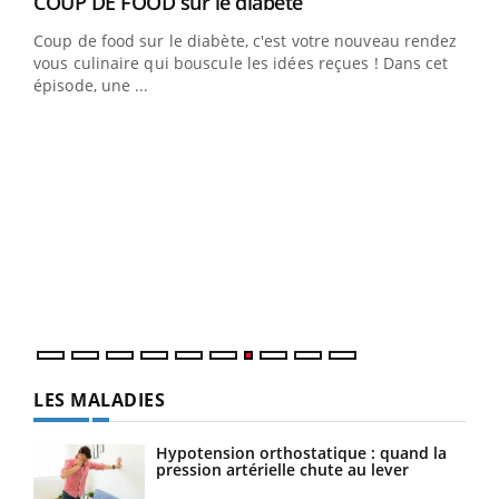
Youtube
cès
COUP DE FOOD sur le diabète
Youtube
Coup de food sur le diabète, c'est votre nouveau rendez-
 en
vous culinaire qui bouscule les idées reçues ! Dans cet
u
épisode, une ...
Qua
You
"Les
trav
DRH 
LES MALADIES
Hypotension orthostatique : quand la
pression artérielle chute au lever