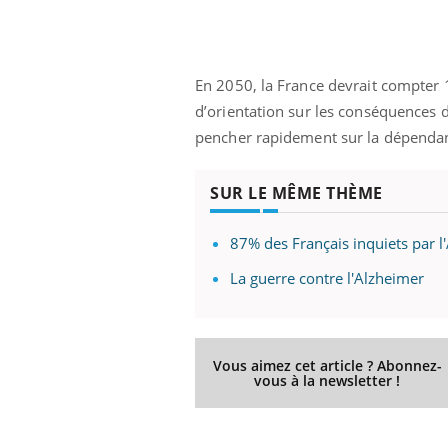
En 2050, la France devrait compter 
 Mains :
Carence en fer : comprendre pour
Ins
Youtube
You
d’orientation sur les conséquences 
Youtube
Youtube
prévenir
osa
pencher rapidement sur la dépendan
aciles à aborder...
Fatigue, irritabilité, brouillard mental ou
En 2
poser des
même alopécie… Les symptômes de la
rest
'un proche c'est
carence en fer sont multiples ce qui la rend
pat
SUR LE MÊME THÈME
...
87% des Français inquiets par l
La guerre contre l'Alzheimer
Vous aimez cet article ? Abonnez-
vous à la newsletter !