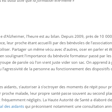
s est aussi utile que la formation elle-même »
Cytomégalovirus : ce qui
Pourquo
change dans la prise en
gâche-t-
charge des femmes
jours de
enceintes
e d'Alzheimer, l'heure est au bilan. Depuis 2009, près de 10 000
nce, leur proche étant accueilli par des bénévoles de l’associati
biliser. Partager un même vécu avec d’autres, oser en parler et ê
e, en soulignant l’importance du bénévole formateur passé par l
 groupe de parole où l’on vient juste vider son sac. On apprend à 
 l’agressivité de la personne au fonctionnement des dispositifs d
s aidants, s’autoriser à s’octroyer des moments de répit pour pr
eur proche malade, leur propre santé passe souvent au second pla
 fréquemment négligés. La Haute Autorité de Santé a élaboré de
al des aidants
qui préconisent notamment une consultation annu