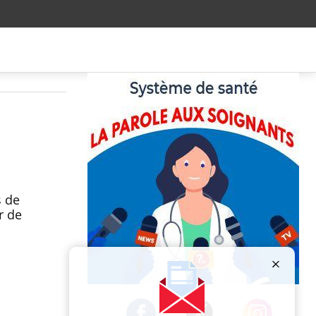
s de
r de
Publicité