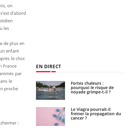
mis, on
s’est d’abord
otidien
u les
e de plus en
 un enfant
après le choc
on France
EN DIRECT
 animés par
ans le
e empêche-t-elle
Fortes chaleurs :
r la nuit ?
pourquoi le risque de
on proche
noyade grimpe-t-il ?
 fin du comprimé
Le Viagra pourrait-il
 jours se profile-t-
freiner la propagation du
n ?
cancer ?
lzheimer :