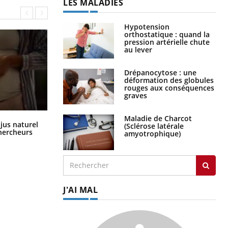
LES MALADIES
Hypotension
orthostatique : quand la
pression artérielle chute
au lever
Drépanocytose : une
déformation des globules
rouges aux conséquences
graves
Maladie de Charcot
Comment oublier les écrans en
 jus naturel
(Sclérose latérale
vacances ?
chercheurs
amyotrophique)
J'AI MAL