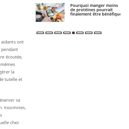
i votre ventre
Pourquoi manger moins
il les premiers
de protéines pourrait
 vos vacances ?
finalement être bénéfique
 aidants ont
on pendant
tre écoutée,
es mêmes
gérer la
e tutelle et
éserver sa
n. Insomnies,
s
elle chez