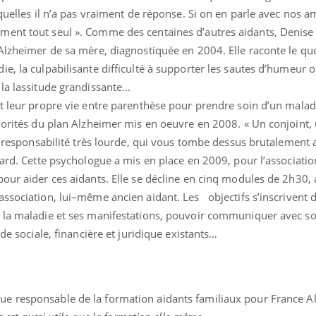
quelles il n’a pas vraiment de réponse. Si on en parle avec nos a
ent tout seul ». Comme des centaines d’autres aidants, Denise 
Alzheimer de sa mère, diagnostiquée en 2004. Elle raconte le qu
e, la culpabilisante difficulté à supporter les sautes d’humeur o
 la lassitude grandissante…
nt leur propre vie entre parenthèse pour prendre soin d’un malad
iorités du plan Alzheimer mis en oeuvre en 2008. « Un conjoint,
te responsabilité très lourde, qui vous tombe dessus brutalement 
lard. Cette psychologue a mis en place en 2009, pour l’associati
pour aider ces aidants. Elle se décline en cinq modules de 2h30,
ssociation, lui–même ancien aidant. Les objectifs s’inscrivent d
Chikungunya, dengue,
La siest
West Nile : que se passe-
de dormi
e la maladie et ses manifestations, pouvoir communiquer avec s
t-il dans le sud de la
ide sociale, financière et juridique existants…
France ?
Les médicaments GLP-1
VIH : la
protègent-ils aussi les os
tous les
?
elle enfi
ue responsable de la formation aidants familiaux pour France A