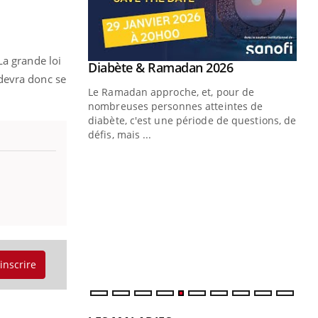
La grande loi
Youtube
 Mains : se
Diabète & Ramadan 2026
Youtube
devra donc se
outube
Le Ramadan approche, et, pour de
 un tout nouveau
nombreuses personnes atteintes de
plage, piscine,
diabète, c'est une période de questions, de
 air… Nos mains
défis, mais ...
Un
You
fac
pr
Un 
mut
san
num
'inscrire