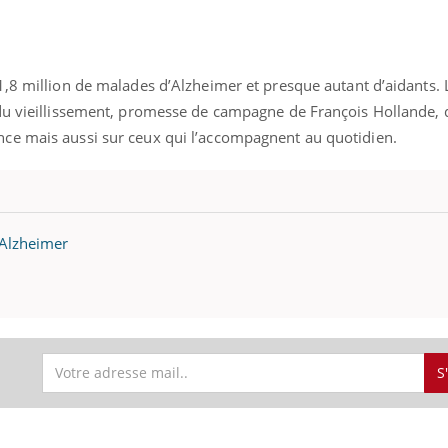
1,8 million de malades d’Alzheimer et presque autant d’aidants. 
uline & Charge mentale : et si on
Eczéma Chronique des
tube
Youtube
du vieillissement, promesse de campagne de François Hollande, 
Youtube
Y
it en parler??
préparer pour l’été !
ce mais aussi sur ceux qui l’accompagnent au quotidien.
026, l'insuline dans le diabète de type 2
L'été arrive… et avec lui,
e entourée d'idées reçues chez les
rythme de vie ! Vacances, 
ients comme parfois chez les soignants.
soleil, activités en plein
sont ...
'Alzheimer
S