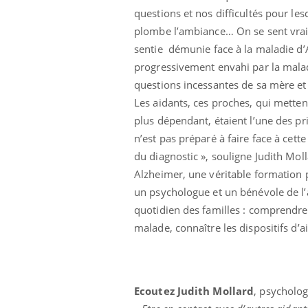
questions et nos difficultés pour les
plombe l’ambiance… On se sent vraim
sentie démunie face à la maladie d’
progressivement envahi par la maladi
questions incessantes de sa mère et
Les aidants, ces proches, qui mette
plus dépendant, étaient l’une des pr
n’est pas préparé à faire face à cet
du diagnostic », souligne Judith Mol
Alzheimer, une véritable formation 
un psychologue et un bénévole de l’a
us : un cas
Comment oublier les
chez un touriste
écrans en vacances ?
quotidien des familles : comprendr
e
malade, connaître les dispositifs d’a
 infantile : un
Toujours connectés :
s’interroge sur
comment le travail
 élevé en France
empiète de plus en plus
sur nos soirées
Ecoutez Judith Mollard
, psycholog