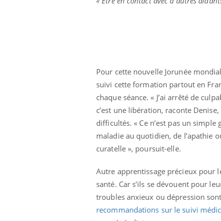
« Etre en contact avec d’autres aidant
 à risque : ce jus
Cancer colorectal : une
ttire l'attention
stratégie simple aurait
cheurs
changé la donne au Pays
basque
Pour cette nouvelle Jorunée mondial
suivi cette formation partout en Fra
chaque séance. « J’ai arrêté de culpa
c’est une libération, raconte Denis
difficultés. « Ce n’est pas un simple
maladie au quotidien, de l’apathie ou
curatelle », poursuit-elle.
Autre apprentissage précieux pour le
santé. Car s’ils se dévouent pour l
troubles anxieux ou dépression sont
recommandations sur le suivi médic