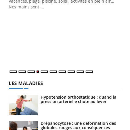
Vacances, plage, piscine, soleil, activités en plein air…
Nos mains sont ...
Dia
You
Le 
pers
ques
LES MALADIES
Hypotension orthostatique : quand la
pression artérielle chute au lever
Drépanocytose : une déformation des
globules rouges aux conséquences