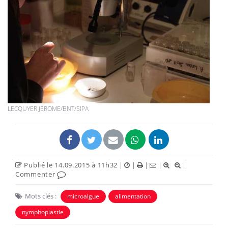
LECQUYER JEROME/BNT/SIPA
Publié le 14.09.2015 à 11h32
|
|
|
|
|
Commenter
Mots clés :
microalgue
alimentation
nymphoplastie