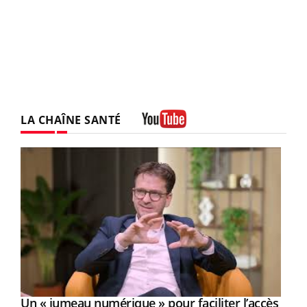
LA CHAÎNE SANTÉ
Youtube
Un « jumeau numérique » pour faciliter l’accès
Youtube