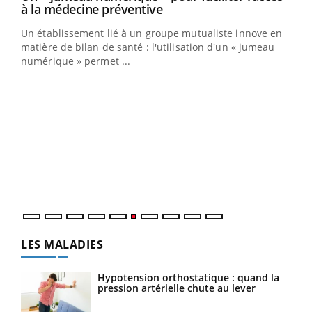
Youtube
à la médecine préventive
Un établissement lié à un groupe mutualiste innove en
e
matière de bilan de santé : l'utilisation d'un « jumeau
numérique » permet ...
COU
You
Coup
vous
épis
LES MALADIES
Hypotension orthostatique : quand la
pression artérielle chute au lever