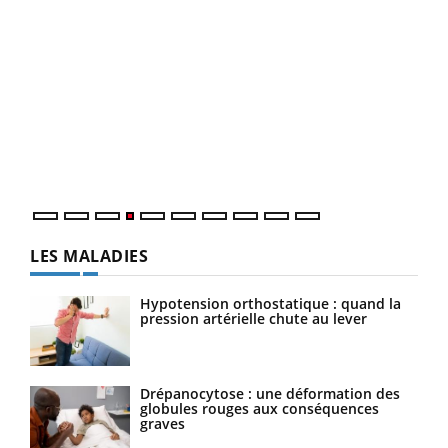
Dia
You
Le 
pers
ques
LES MALADIES
Hypotension orthostatique : quand la
pression artérielle chute au lever
Drépanocytose : une déformation des
globules rouges aux conséquences
graves