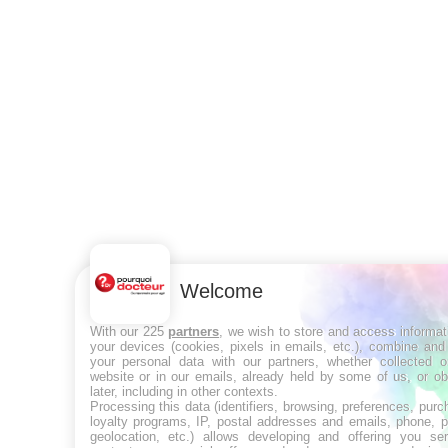
Données personnelles et cookies
Qui sommes-nous
Conditions d'utilisation
Plan du site
Mentions Légales
Nous contacter
NEWSLETTER
Recevez toutes les semaines les meilleures infos santé
Welcome
With our 225
partners
, we wish to store and access informat
your devices (cookies, pixels in emails, etc.), combine and
your personal data with our partners, whether collected o
website or in our emails, already held by some of us, or ob
S'INSCRIRE
later, including in other contexts.
Processing this data (identifiers, browsing, preferences, purc
loyalty programs, IP, postal addresses and emails, phone, p
geolocation, etc.) allows developing and offering you ser