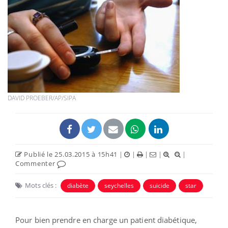
DAVID PROEBER/AP/SIPA
Publié le 25.03.2015 à 15h41
|
|
|
|
|
Commenter
Mots clés :
diabète
seychelles
suicide
star
Pour bien prendre en charge un patient diabétique,