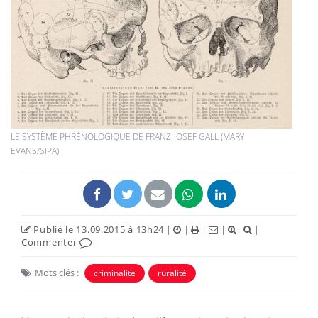
LE SYSTÈME PHRÉNOLOGIQUE DE FRANZ-JOSEF GALL (MARY
EVANS/SIPA)
Publié le 13.09.2015 à 13h24
|
|
|
|
|
Commenter
Mots clés :
criminalité
ruralité