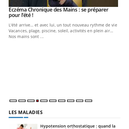
Eczéma Chronique des Mains : se préparer
Youtube
Youtube
pour l’été !
L'été arrive… et avec lui, un tout nouveau rythme de vie !
Vacances, plage, piscine, soleil, activités en plein air…
Nos mains sont ...
Dia
You
Le 
pers
ques
LES MALADIES
Hypotension orthostatique : quand la