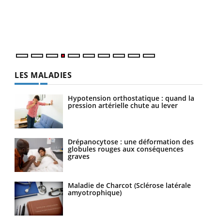
Le 
pers
ques
LES MALADIES
Hypotension orthostatique : quand la
pression artérielle chute au lever
Drépanocytose : une déformation des
globules rouges aux conséquences
graves
Maladie de Charcot (Sclérose latérale
amyotrophique)