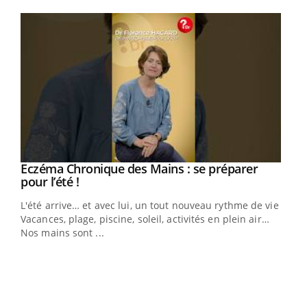
Youtube
Eczéma Chronique des Mains : se préparer
Youtube
Youtube
pour l’été !
L'été arrive… et avec lui, un tout nouveau rythme de vie !
Vacances, plage, piscine, soleil, activités en plein air…
Nos mains sont ...
Dia
You