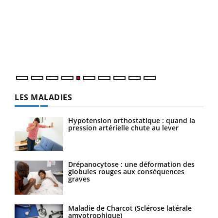
Un 
You
à l
Un é
mati
numé
LES MALADIES
Hypotension orthostatique : quand la
pression artérielle chute au lever
Drépanocytose : une déformation des
globules rouges aux conséquences
graves
Maladie de Charcot (Sclérose latérale
amyotrophique)