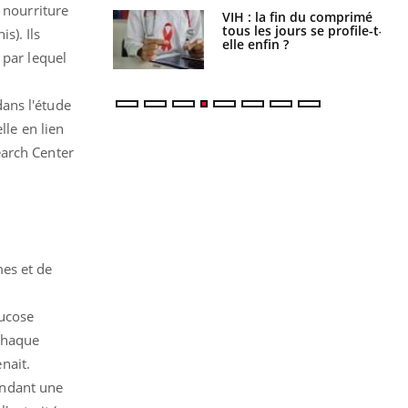
 nourriture
icaments GLP-1
VIH : la fin du comprimé
t-ils aussi les os
tous les jours se profile-t-
s). Ils
elle enfin ?
 par lequel
ans l'étude
lle en lien
arch Center
es et de
lucose
 chaque
enait.
pendant une