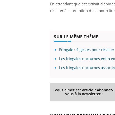
En attendant que cet extrait d'épina
résister à la tentation de la nourrit
Eczéma Chronique des Mains :
Car
Youtube
You
Youtube
expliquer ma maladie
pré
SUR LE MÊME THÈME
Il y a des sujets qui sont faciles à aborder...
Fati
d'autres non ! D'un côté, poser des
mêm
questions sur la maladie d'un proche c'est
care
Fringale : 4 gestes pour résister
montrer ...
...
Les fringales nocturnes enfin e
Les fringales nocturnes associée
Vous aimez cet article ? Abonnez-
vous à la newsletter !