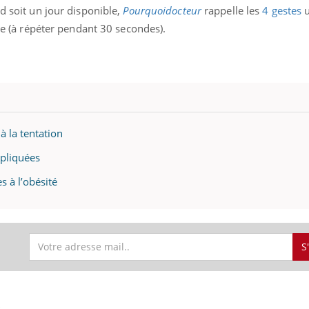
rd soit un jour disponible,
Pourquoidocteur
rappelle les
4 gestes
u
ure (à répéter pendant 30 secondes).
ence en fer : comprendre pour
Insuline & Charge ment
tube
Youtube
Youtube
Yout
venir
osait en parler??
gue, irritabilité, brouillard mental ou
En 2026, l'insuline dans l
e alopécie… Les symptômes de la
reste entourée d'idées re
nce en fer sont multiples ce qui la rend
patients comme parfois ch
 à la tentation
xpliquées
s à l’obésité
S