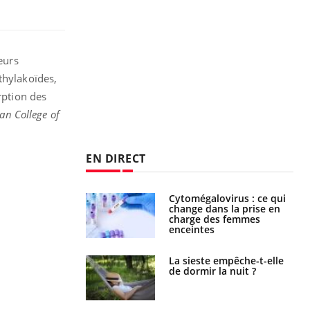
eurs
thylakoïdes,
rption des
an College of
EN DIRECT
olorectal : une
Cytomégalovirus : ce qui
e simple aurait
change dans la prise en
la donne au Pays
charge des femmes
enceintes
unya, dengue,
La sieste empêche-t-elle
e : que se passe-
de dormir la nuit ?
s le sud de la