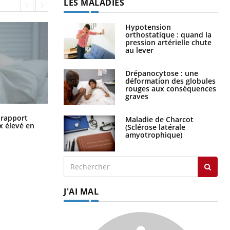
LES MALADIES
Hypotension
orthostatique : quand la
pression artérielle chute
au lever
Drépanocytose : une
déformation des globules
rouges aux conséquences
graves
Grossesse à risque : ce jus naturel
n rapport
Maladie de Charcot
attire l'attention des chercheurs
x élevé en
(Sclérose latérale
amyotrophique)
J'AI MAL