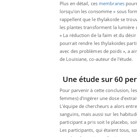
Plus en détail, ces
membranes
pourr
Mortalité infantile : un
rapport s’interroge sur
lorsqu'on les consomme « sous forme
son taux élevé en France
rappellent que le thylakoïde se trou
les plantes transforment la lumière d
« La réduction de la faim et du dés
pourrait rendre les thylakoïdes parti
avec des problèmes de poids », a ain
de Louisiane, co-auteur de l'étude.
Une étude sur 60 pe
Pour parvenir à cette conclusion, l
femmes) d'ingérer une dose d'extrai
L'équipe de chercheurs a alors entrepr
sanguins, mais aussi sur les habitu
participant a pris soit le placebo, so
Les participants, qui étaient tous, s