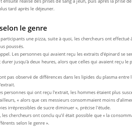
ensuite réalisé des prises de sang à jeun, puis après la prise de l
plus tard après le déjeuner.
 selon le genre
 participants une pizza, suite à quoi, les chercheurs ont effectué
plus poussés.
appel. Les personnes qui avaient reçu les extraits d'épinard se se
 durer jusqu'à deux heures, alors que celles qui avaient reçu le 
'ont pas observé de différences dans les lipides du plasma entre 
'extrait.
es personnes qui ont reçu l'extrait, les hommes étaient plus susc
illeurs, « alors que ces messieurs consommaient moins d'alime
ies irrépressibles de sucre diminuer », précise l'étude.
, les chercheurs ont conclu qu'il était possible que « la consomm
fférents selon le genre ».