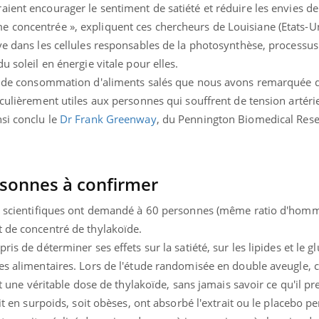
aient encourager le sentiment de satiété et réduire les envies de
Toujours connectés :
Les méd
comment le travail
protègen
 concentrée », expliquent ces chercheurs de Louisiane (Etats-Uni
empiète de plus en plus
?
ve dans les cellules responsables de la photosynthèse, processus
sur nos soirées
u soleil en énergie vitale pour elles.
ir de consommation d'aliments salés que nous avons remarquée d
culièrement utiles aux personnes qui souffrent de tension artérie
si conclu le
Dr Frank Greenway
, du Pennington Biomedical Rese
rsonnes à confirmer
es scientifiques ont demandé à 60 personnes (même ratio d'homm
t de concentré de thylakoïde.
is de déterminer ses effets sur la satiété, sur les lipides et le g
des alimentaires. Lors de l'étude randomisée en double aveugle,
it une véritable dose de thylakoïde, sans jamais savoir ce qu'il pr
oit en surpoids, soit obèses, ont absorbé l'extrait ou le placebo 