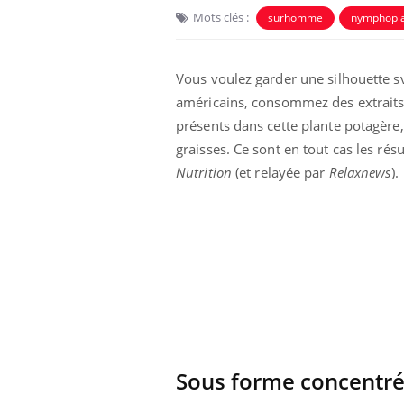
Mots clés :
surhomme
nymphopla
Vous voulez garder une silhouette sve
américains, consommez des extraits
présents dans cette plante potagère,
graisses. Ce sont en tout cas les rés
Nutrition
(et relayée par
Relaxnews
).
Comment éviter une otite
pendant les vacances ?
Hantavirus : un cas
détecté chez un touriste
en France
Sous forme concentr