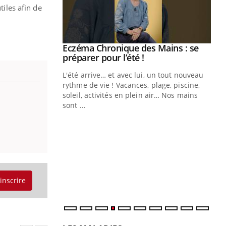
tiles afin de
ale : et si on
Eczéma Chronique des Mains : se
Youtube
ube
Youtube
préparer pour l’été !
e diabète de type 2
L'été arrive… et avec lui, un tout nouveau
çues chez les
rythme de vie ! Vacances, plage, piscine,
ez les soignants.
soleil, activités en plein air… Nos mains
sont ...
Di
You
Le 
nom
dia
défi
'inscrire