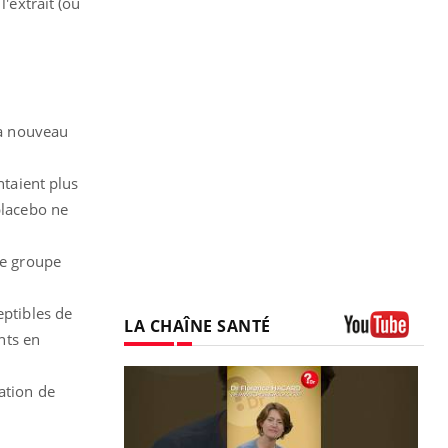
'extrait (ou
 à nouveau
ntaient plus
placebo ne
le groupe
eptibles de
LA CHAÎNE SANTÉ
nts en
Youtube
ation de