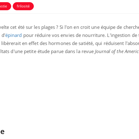
stie
frilosité
lte cet été sur les plages ? Si l'on en croit une équipe de cherch
 d'
épinard
pour réduire vos envies de nourriture. L'ingestion de 
 libèrerait en effet des hormones de satiété, qui réduisent l'abso
ultats d'une petite étude parue dans la revue
Journal of the Americ
Grossesse à risque : ce jus
Cancer c
naturel attire l'attention
stratégi
des chercheurs
changé 
basque
Comment oublier les
Chikung
écrans en vacances ?
West Nil
t-il dan
ée
France ?