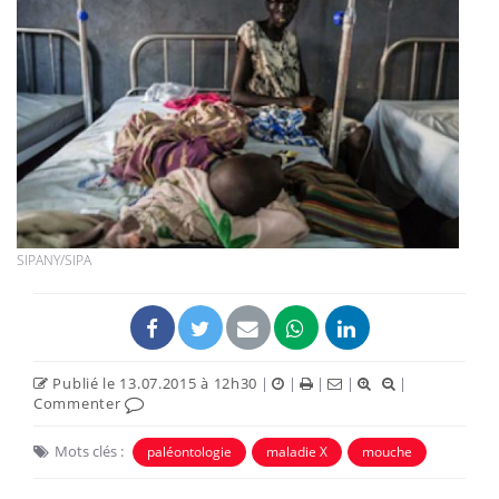
SIPANY/SIPA
Publié le 13.07.2015 à 12h30
|
|
|
|
|
Commenter
Mots clés :
paléontologie
maladie X
mouche