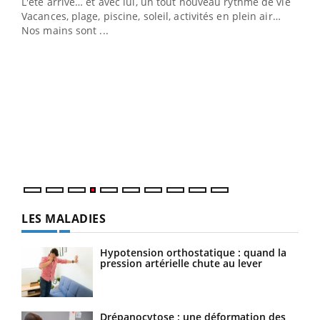
L'été arrive… et avec lui, un tout nouveau rythme de vie !
Vacances, plage, piscine, soleil, activités en plein air…
Nos mains sont ...
Dia
You
Le 
pers
ques
LES MALADIES
Hypotension orthostatique : quand la
pression artérielle chute au lever
Drépanocytose : une déformation des