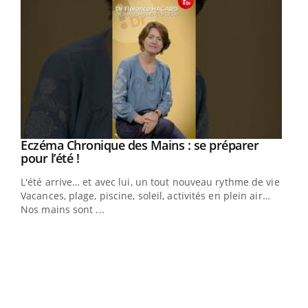
Eczéma Chronique des Mains : se préparer
Youtube
Youtube
pour l’été !
L'été arrive… et avec lui, un tout nouveau rythme de vie !
Vacances, plage, piscine, soleil, activités en plein air…
Nos mains sont ...
Dia
You
Le 
pers