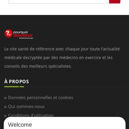
Le site santé de référence avec chaque jour toute l'actualité
médicale decryptée par des médecins en exercice et les
conseils des meilleurs spécialistes.
À PROPOS
Données personnelles et cookies
Qui sommes-nous
Conditions d'utilisation
Plan du site
Welcome