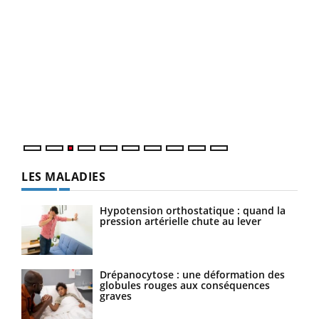
Ecz
You
pour
L'ét
Vaca
Nos 
LES MALADIES
Hypotension orthostatique : quand la
pression artérielle chute au lever
Drépanocytose : une déformation des
globules rouges aux conséquences
graves