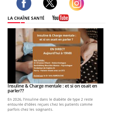
Twitter
Facebook
Instagram
LA CHAÎNE SANTÉ
Youtube
Youtube
Insuline & Charge mentale : et si on osait en
Youtube
Youtube
parler??
En 2026, l'insuline dans le diabète de type 2 reste
entourée d'idées reçues chez les patients comme
parfois chez les soignants.