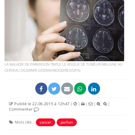
LA MALADIE DE PARKINSON TRIPLE LE RISQUE DE TUMEUR MALIGNE AU
CERVEAU (VLADIMIR GODNIK/MOOD/REX/SIPA)
Publié le 22.06.2015 à 12h47
|
|
|
|
|
Commenter
Mots clés :
cancer
parfum