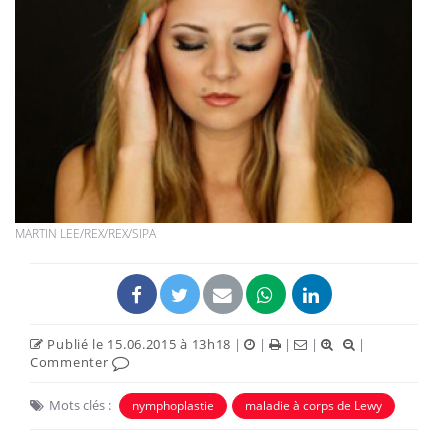
MARTIN LEE/REX/REX/SIPA
Publié le 15.06.2015 à 13h18
|
|
|
|
|
Commenter
Mots clés :
nymphoplastie
maladie à corps de Lewy