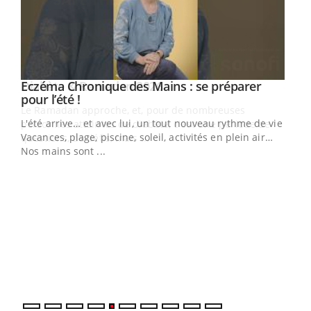
Youtube
Eczéma Chronique des Mains : se préparer
Diabète & Ramadan 2026
Youtube
Youtube
Youtube
pour l’été !
Le Ramadan approche, et, pour de nombreuses
L'été arrive… et avec lui, un tout nouveau rythme de vie !
personnes atteintes de diabète, c'est une période de
Vacances, plage, piscine, soleil, activités en plein air…
questions, de défis, mais ...
Nos mains sont ...
Un 
You
à l
Un é
mati
numé