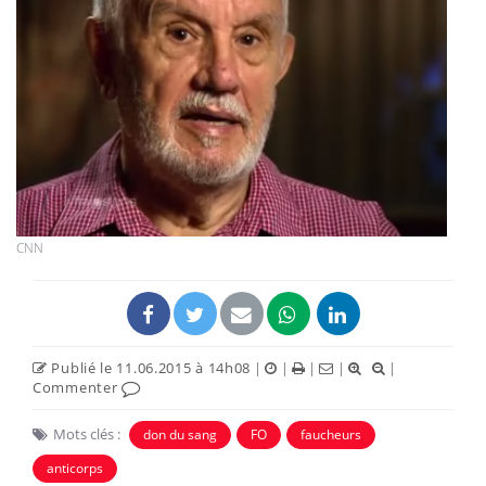
CNN
Publié le 11.06.2015 à 14h08
|
|
|
|
|
Commenter
Mots clés :
don du sang
FO
faucheurs
anticorps