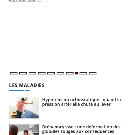
épisode, une ...
DRH et directeur ...
Ecz
You
(3/3
Dans
vous
quot
LES MALADIES
Hypotension orthostatique : quand la
pression artérielle chute au lever
Drépanocytose : une déformation des
globules rouges aux conséquences