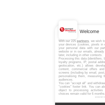
Welcome
With our 225
partners
, we wish t
your devices (cookies, pixels in
your personal data with our par
website or in our emails, alread
later, including in other contexts.
Processing this data (identifiers,
loyalty programs, IP, postal add
geolocation, etc.) allows devel
content, commercial offers an
screens (including by email, pos
personalising them, measuring t
audiences.
You can "accept all" and withdraw
"cookies" footer link
. You can al
object to processing activitie
choices remain valid for 6 months
powered b