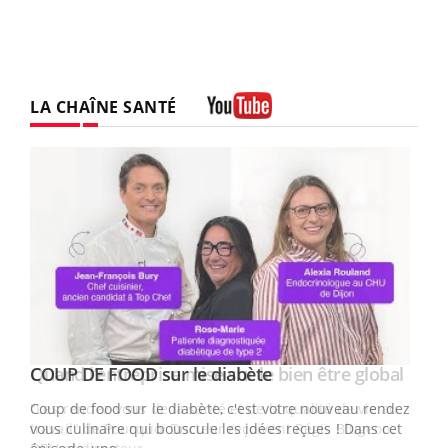
LA CHAÎNE SANTÉ
Youtube
Youtube
Yout
COUP DE FOOD sur le diabète
Quand l’entreprise mise sur le bien être global
Youtube
Youtube
Coup de food sur le diabète, c'est votre nouveau rendez-
"Les rendez-vous de la santé et de la qualité de vie au
vous culinaire qui bouscule les idées reçues ! Dans cet
travail" de Pourquoi Docteur reçoivent Régis Blugeon,