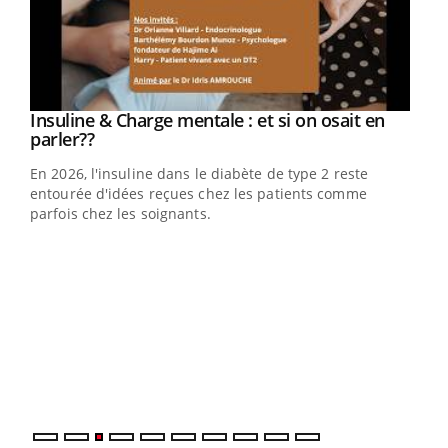
Youtube
Insuline & Charge mentale : et si on osait en
Youtube
Youtube
parler??
En 2026, l'insuline dans le diabète de type 2 reste
entourée d'idées reçues chez les patients comme
parfois chez les soignants.
Ecz
You
pour
L'ét
Vaca
Nos 