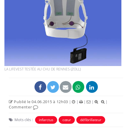
LA LIFEVEST TESTÉE AU CHU DE RENNES (ZOLL)
Publié le 04.06.2015 à 12h03
|
|
|
|
|
Commenter
Mots clés :
infarctus
cœur
défibrillateur