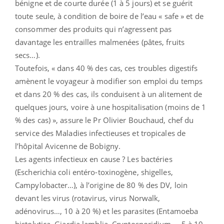
bénigne et de courte durée (1 à 5 jours) et se guérit
toute seule, à condition de boire de l’eau « safe » et de
consommer des produits qui n’agressent pas
davantage les entrailles malmenées (pâtes, fruits
secs…).
Toutefois, « dans 40 % des cas, ces troubles digestifs
amènent le voyageur à modifier son emploi du temps
et dans 20 % des cas, ils conduisent à un alitement de
quelques jours, voire à une hospitalisation (moins de 1
% des cas) », assure le Pr Olivier Bouchaud, chef du
service des Maladies infectieuses et tropicales de
l’hôpital Avicenne de Bobigny.
Les agents infectieux en cause ? Les bactéries
(Escherichia coli entéro-toxinogène, shigelles,
Campylobacter…), à l’origine de 80 % des DV, loin
devant les virus (rotavirus, virus Norwalk,
adénovirus…, 10 à 20 %) et les parasites (Entamoeba
histolytica, Giardia lamblia, Cryptosporidium…, 5 à 10