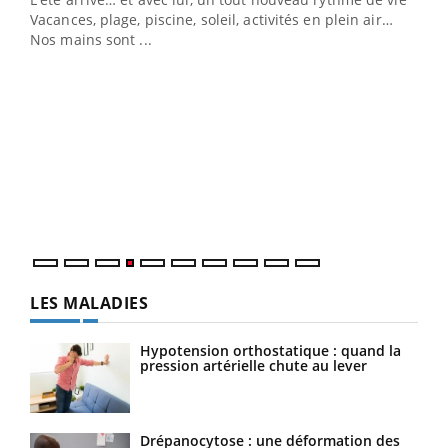
Vacances, plage, piscine, soleil, activités en plein air…
Nos mains sont ...
Dia
You
Le 
pers
ques
LES MALADIES
Hypotension orthostatique : quand la
pression artérielle chute au lever
Drépanocytose : une déformation des