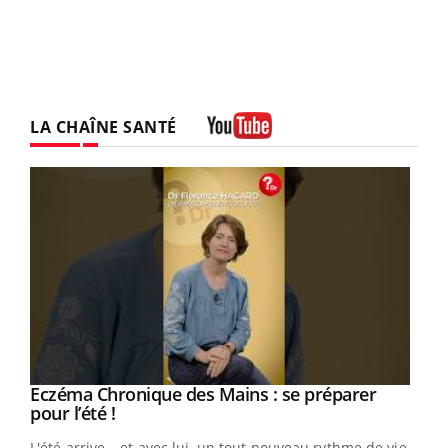
LA CHAÎNE SANTÉ
Youtube
Eczéma Chronique des Mains : se préparer
Youtube
Youtube
pour l’été !
L'été arrive… et avec lui, un tout nouveau rythme de vie !