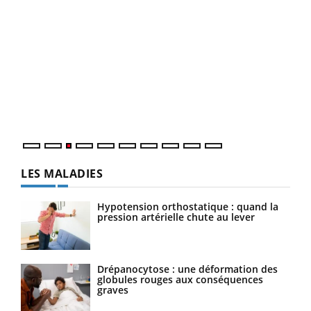
Ecz
You
pour
L'ét
Vaca
Nos 
LES MALADIES
Hypotension orthostatique : quand la
pression artérielle chute au lever
Drépanocytose : une déformation des
globules rouges aux conséquences
graves