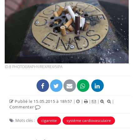
ID.8 PHOTOGRAPHY/REX/REX/SIPA
Publié le 15.05.2015 à 18h57
|
|
|
|
|
Commenter
Mots clés :
cigarette
système cardiovasculaire