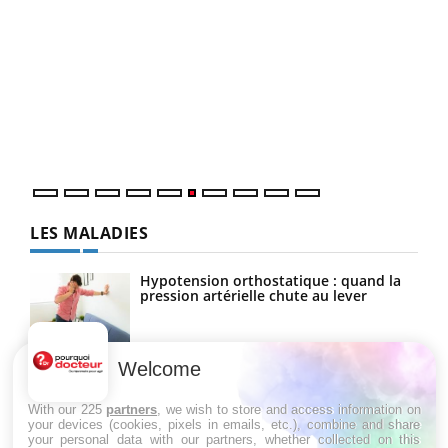
COU
You
Coup
vous
épis
LES MALADIES
Hypotension orthostatique : quand la
pression artérielle chute au lever
Welcome
Drépanocytose : une déformation des
globules rouges aux conséquences
graves
With our 225
partners
, we wish to store and access information on
your devices (cookies, pixels in emails, etc.), combine and share
your personal data with our partners, whether collected on this