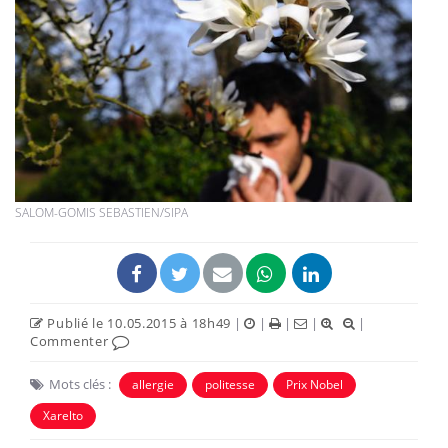
SALOM-GOMIS SEBASTIEN/SIPA
Publié le 10.05.2015 à 18h49
|
|
|
|
|
Commenter
Mots clés :
allergie
politesse
Prix Nobel
Xarelto