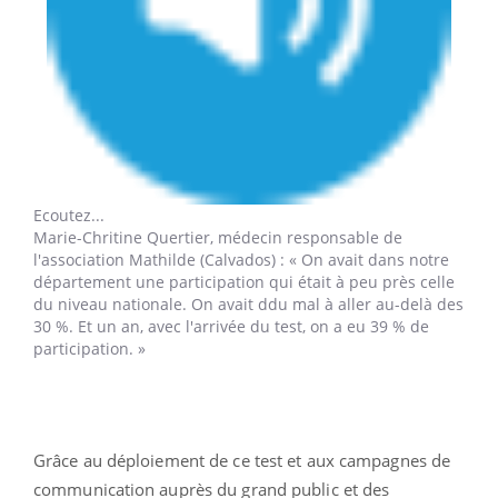
Ecoutez...
Marie-Chritine Quertier,
médecin responsable de
l'association Mathilde (Calvados) : « On avait dans notre
département une participation qui était à peu près celle
du niveau nationale. On avait ddu mal à aller au-delà des
30 %. Et un an, avec l'arrivée du test, on a eu 39 % de
participation. »
Grâce au déploiement de ce test et aux campagnes de
communication auprès du grand public et des