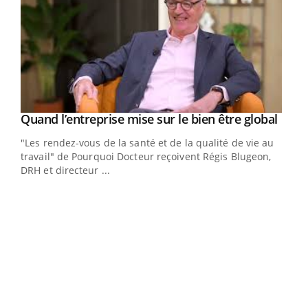
Yout
Quand l’entreprise mise sur le bien être global
Youtube
ndez-
"Les rendez-vous de la santé et de la qualité de vie au
cet
travail" de Pourquoi Docteur reçoivent Régis Blugeon,
DRH et directeur ...
Ecz
You
(3/3
Dans
vous
quot