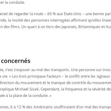
er la conduite.
Mordue par une tique en
Allergie
vacances, elle reste dans
une nou
le coma pendant 42 jours
les réac
erait de regarder la route – 60 % aux Etats-Unis – une bonne part
Inde, la moitié des personnes interrogées affirment qu’elles liraie
 des films. Un quart à un tiers des Japonais, Britanniques et Au
s concernés
e, c’est s’exposer au mal des transports. Une personne sur trois
ie. « Les trois principaux facteurs – le conflit entre les signaux
r la direction du mouvement et le manque de contrôle du mouvemen
xplique Michael Sivak. Cependant, la fréquence et la sévérité 
uée à la place de la conduite. »
nomes, 6 à 12 % des Américains souffriraient d’un mal des trans