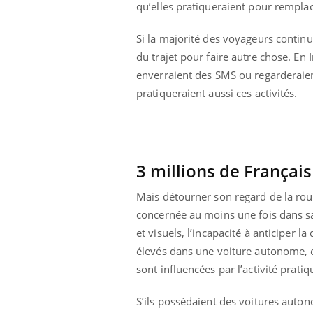
qu’elles pratiqueraient pour remplac
Pourquoi manger moins
de protéines pourrait
finalement être bénéfique
Si la majorité des voyageurs continu
du trajet pour faire autre chose. En 
enverraient des SMS ou regarderaient
pratiqueraient aussi ces activités.
3 millions de Françai
Mais détourner son regard de la rout
concernée au moins une fois dans sa v
et visuels, l’incapacité à anticipe
élevés dans une voiture autonome, e
sont influencées par l’activité pratiq
S’ils possédaient des voitures auto