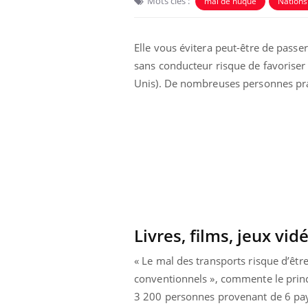
Mots clés :
mal de nuque
Nations
Elle vous évitera peut-être de passe
sans conducteur risque de favoriser 
Unis). De nombreuses personnes prati
Fortes chaleurs :
pourquoi le risque de
noyade grimpe-t-il ?
Livres, films, jeux vid
Le Viagra pourrait-il
« Le mal des transports risque d’ê
freiner la propagation du
conventionnels », commente le princi
cancer ?
3 200 personnes provenant de 6 pays 