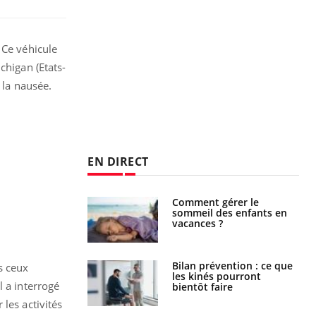
 Ce véhicule
chigan (Etats-
 la nausée.
EN DIRECT
par un
Comment gérer le
a, une petite fille
sommeil des enfants en
e grâce à un
vacances ?
essentiel
lose en Suisse :
Bilan prévention : ce que
s ceux
st l’origine de la
les kinés pourront
l a interrogé
nation ?
bientôt faire
les activités