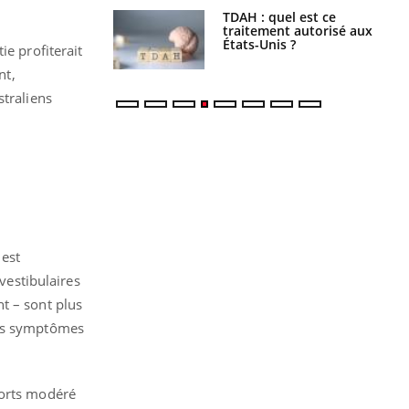
s alimentaires :
TDAH : quel est ce
velle arme contre
traitement autorisé aux
tions sévères
États-Unis ?
ie profiterait
nt,
straliens
 est
 vestibulaires
t – sont plus
des symptômes
ports modéré