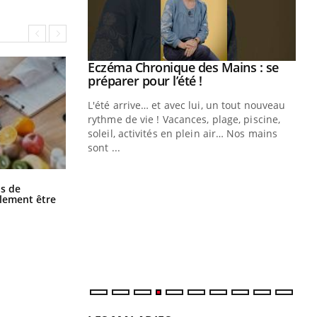
ale : et si on
Eczéma Chronique des Mains : se
Youtube
ube
Youtube
préparer pour l’été !
e diabète de type 2
L'été arrive… et avec lui, un tout nouveau
çues chez les
rythme de vie ! Vacances, plage, piscine,
ez les soignants.
soleil, activités en plein air… Nos mains
sont ...
Di
You
Le 
Grossesse et chaleur : ce que dit la
s de
science
nom
alement être
dia
défi