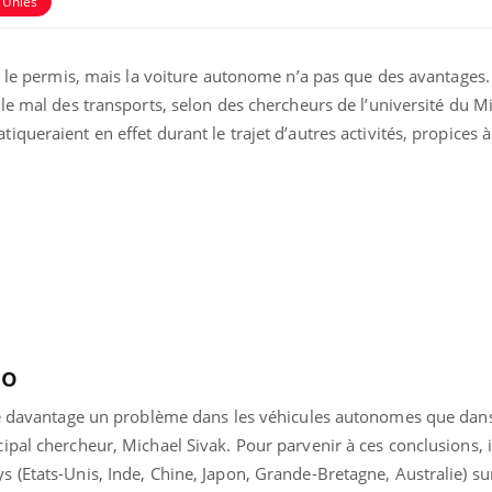
 Unies
r le permis, mais la voiture autonome n’a pas que des avantages.
le mal des transports, selon des chercheurs de l’université du Mi
queraient en effet durant le trajet d’autres activités, propices à
Grossesse et chaleur : ce
Mordue 
que dit la science
barracud
secouru
réflexe 
éo
Le smartphone nuit-il à
Légionel
tre davantage un problème dans les véhicules autonomes que dan
l'apprentissage de la
quelle e
pal chercheur, Michael Sivak. Pour parvenir à ces conclusions, i
lecture ?
contami
(Etats-Unis, Inde, Chine, Japon, Grande-Bretagne, Australie) sur 