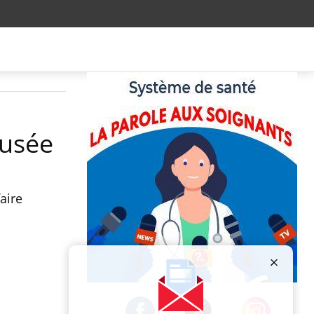
ausée
aire
Publicité