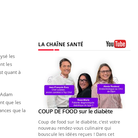
LA CHAÎNE SANTÉ
Youtube
ysé les
nt les
st quant à
r Adam
nt que les
ances que la
Youtube
COUP DE FOOD sur le diabète
Youtube
Coup de food sur le diabète, c'est votre
nouveau rendez-vous culinaire qui
bouscule les idées reçues ! Dans cet