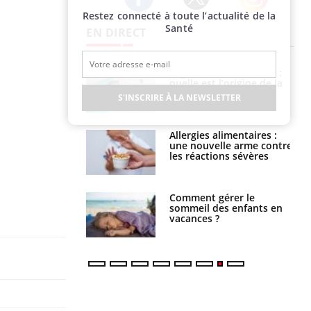
Restez connecté à toute l’actualité de la
Twitter
Facebook
Instagram
Santé
EN DIRECT
Légionellose en Suisse :
Bilan prévention : ce que
quelle est l’origine de la
les kinés pourront
contamination ?
bientôt faire
S'INSCRIRE À LA NEWSLETTER
Allergies alimentaires :
TDAH : quel est ce
une nouvelle arme contre
traitement autorisé aux
les réactions sévères
États-Unis ?
Comment gérer le
Cerveau : le mystère de la
sommeil des enfants en
"madeleine de Proust"
vacances ?
enfin expliqué