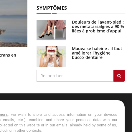
SYMPTÔMES
Douleurs de l’avant-pied :
des métatarsalgies à 90 %
liées à problème d’appui
Mauvaise haleine : il faut
améliorer l’hygiène
Toujours connectés : comment le
crans en
bucco-dentaire
travail empiète de plus en plus sur
nos soirées
ER
tners
, we wish to store and access information on your devices
in emails, etc.), combine and share your personal data with our
s les semaines les meilleures
ollected on this website or in our emails, already held by some of us,
ncluding in other contexts.