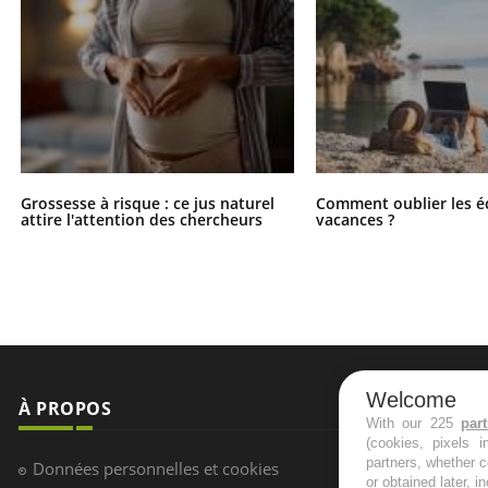
Grossesse à risque : ce jus naturel
Comment oublier les é
attire l'attention des chercheurs
vacances ?
Welcome
À PROPOS
NEWSLETT
With our 225
par
(cookies, pixels 
Recevez toute
partners, whether c
Données personnelles et cookies
infos santé
or obtained later, i