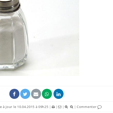
Le smartphone nuit-il à
l'apprentissage de la
lecture ?
Mordue par une tique en
vacances, elle reste dans
le coma pendant 42 jours
Mordue par un
barracuda, une petite fille
secourue grâce à un
réflexe essentiel
 à jour le 10.04.2015 à 09h25
|
|
|
|
Commenter