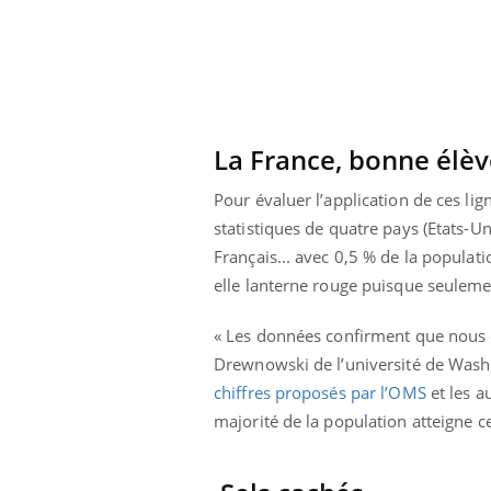
La France, bonne élèv
Pour évaluer l’application de ces li
statistiques de quatre pays (Etats-U
Français... avec 0,5 % de la populat
elle lanterne rouge puisque seulem
« Les données confirment que nous 
Drewnowski de l’université de Washi
chiffres proposés par l’OMS
et les a
Youtube
 Mains : se
Diabète & Ramadan 2026
Un 
Youtube
You
outube
fac
majorité de la population atteigne ce
Le Ramadan approche, et, pour de
pré
un tout nouveau
nombreuses personnes atteintes de
Un 
lage, piscine,
diabète, c'est une période de questions, de