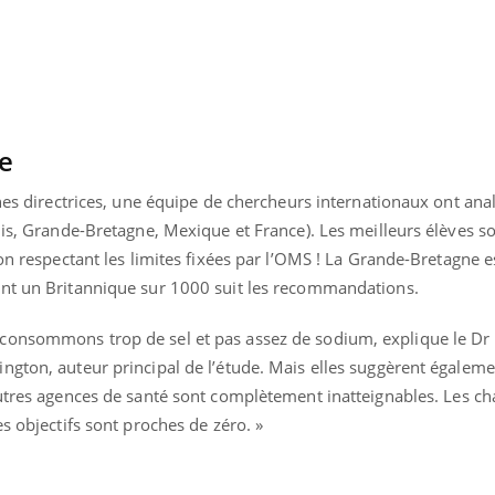
e
gnes directrices, une équipe de chercheurs internationaux ont anal
nis, Grande-Bretagne, Mexique et France). Les meilleurs élèves so
ion respectant les limites fixées par l’OMS ! La Grande-Bretagne e
ent un Britannique sur 1000 suit les recommandations.
consommons trop de sel et pas assez de sodium, explique le D
ngton, auteur principal de l’étude. Mais elles suggèrent égaleme
utres agences de santé sont complètement inatteignables. Les ch
« jumeau numérique » pour
tube
iliter l’accès à la médecine
s objectifs sont proches de zéro. »
Youtube
ventive
établissement lié à un groupe