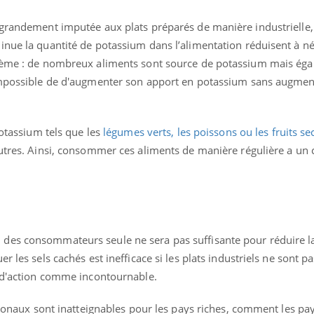
ualiste innove en matière de bilan de
é : l'utilisation d'un « jumeau
 grandement imputée aux plats préparés de manière industrielle, 
érique » permet ...
inue la quantité de potassium dans l’alimentation réduisent à né
blème : de nombreux aliments sont source de potassium mais ég
 impossible de d'augmenter son apport en potassium sans augmen
potassium tels que les
légumes verts, les poissons ou les fruits se
utres. Ainsi, consommer ces aliments de manière régulière a un 
des consommateurs seule ne sera pas suffisante pour réduire l
r les sels cachés est inefficace si les plats industriels ne sont p
r d'action comme incontournable.
ationaux sont inatteignables pour les pays riches, comment les pa