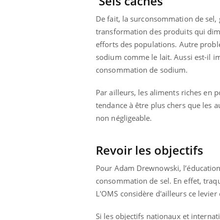
Sels cachés
mut
air… Nos mains
défis, mais ...
sant
De fait, la surconsommation de sel,
num
transformation des produits qui dim
efforts des populations. Autre pro
sodium comme le lait. Aussi est-il
consommation de sodium.
Par ailleurs, les aliments riches en 
tendance à être plus chers que les a
non négligeable.
Revoir les objectifs
Pour Adam Drewnowski, l’éducation 
consommation de sel. En effet, traque
L'OMS considère d'ailleurs ce levie
Si les objectifs nationaux et intern