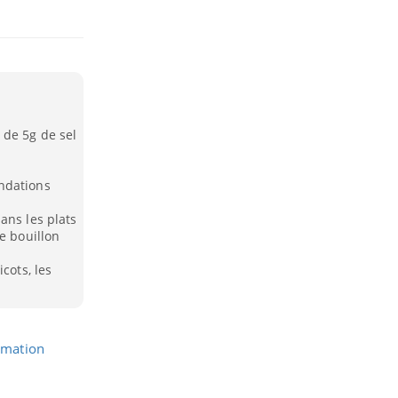
 de 5g de sel
ndations
ans les plats
e bouillon
cots, les
mation