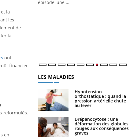
épisode, une ...
et la
Quand l’entreprise mise sur le bien
Ec
Youtube
You
Youtube
être global
quo
ant les
alement de
"Les rendez-vous de la santé et de la
Dan
ter la
qualité de vie au travail" de Pourquoi
der
Docteur reçoivent Régis Blugeon, DRH et
com
directeur ...
et é
cs
ont
coût financier
LES MALADIES
Hypotension
orthostatique : quand la
pression artérielle chute
a
au lever
as reformulés.
Drépanocytose : une
déformation des globules
rouges aux conséquences
graves
ys en