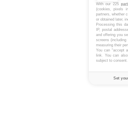
With our 225
par
(cookies, pixels 
partners, whether c
or obtained later, i
Processing this da
IP, postal address
and offering you s
screens (including
measuring their pe
You can "accept al
link
. You can also 
subject to consent
Set you
À PROPOS
NEWSLETT
Recevez toute