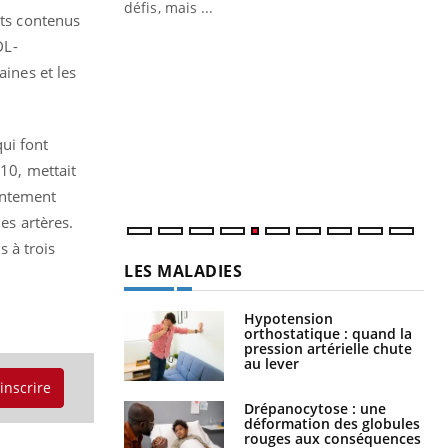
 air… Nos mains
défis, mais ...
nts contenus
Un
You
DL-
fac
aines et les
pr
Un 
mut
ui font
san
010, mettait
num
intement
es artères.
 à trois
LES MALADIES
Hypotension
orthostatique : quand la
pression artérielle chute
au lever
'inscrire
Drépanocytose : une
déformation des globules
rouges aux conséquences