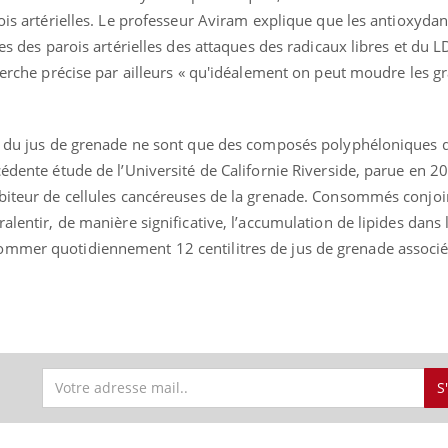
ients comme parfois chez les soignants.
soleil, activités en plein
rois artérielles. Le professeur Aviram explique que les antioxyda
sont ...
les des parois artérielles des attaques des radicaux libres et du L
herche précise par ailleurs « qu'idéalement on peut moudre les gr
ux du jus de grenade ne sont que des composés polyphéloniques q
cédente étude de l’Université de Californie Riverside, parue en 2
ibiteur de cellules cancéreuses de la grenade. Consommés conjo
alentir, de manière significative, l’accumulation de lipides dans l
mmer quotidiennement 12 centilitres de jus de grenade associés
S