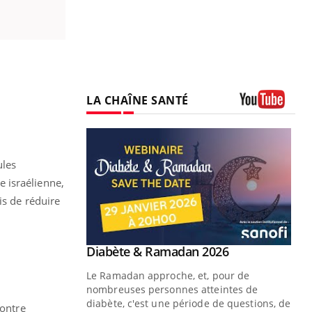
LA CHAÎNE SANTÉ
Youtube
ules
e israélienne,
is de réduire
.
Youtube
 Mains : se
Diabète & Ramadan 2026
Youtube
outube
Le Ramadan approche, et, pour de
 un tout nouveau
nombreuses personnes atteintes de
plage, piscine,
diabète, c'est une période de questions, de
contre