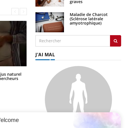
graves
Maladie de Charcot
(Sclérose latérale
amyotrophique)
J'AI MAL
Comment oublier les écrans en
 jus naturel
vacances ?
chercheurs
elcome