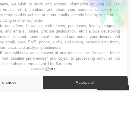
tners
, we wish to store and access information on your devices
in emails, etc.), combine and share your personal data with our
SYMPTÔMES
ollected on this website or in our emails, already held by some of us,
ncluding in other contexts.
ta (identifiers, browsing, preferences, purchases, loyalty programs,
Douleurs de l’avant-pied :
es and emails, phone, precise geolocation, etc.) allows developing
des métatarsalgies à 90 %
liées à problème d’appui
ervices, content, commercial offers and ads across your devices and
 by email, post, SMS, phone, audio, and video), personalising them,
rformance, and analysing audiences.
l" and withdraw your consent at any time via the "cookies" footer
Mauvaise haleine : il faut
"set detailed preferences" and object to processing activities not
améliorer l’hygiène
bucco-dentaire
. These choices remain valid for 6 months.
powered by
r choices
Accept all
Cookies settings
ER
s les semaines les meilleures