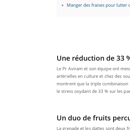
Manger des fraises pour lutter 
Une réduction de 33 
Le Pr Aviram et son équipe ont mesu
artérielles en culture et chez des sou
montrent que la triple combinaison d
le stress oxydant de 33 % sur les par
 Mains :
Carence en fer : comprendre pour
Ins
Youtube
You
Youtube
Youtube
prévenir
osa
Un duo de fruits perc
aciles à aborder...
Fatigue, irritabilité, brouillard mental ou
En 2
poser des
même alopécie… Les symptômes de la
rest
La grenade et les dattes sont deux f