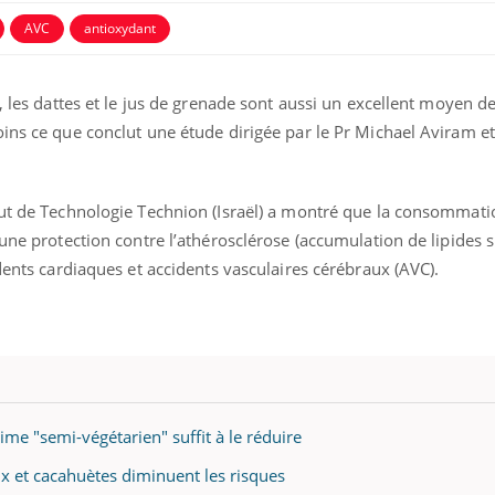
AVC
antioxydant
, les dattes et le jus de grenade sont aussi un excellent moyen de
oins ce que conclut une étude dirigée par le Pr Michael Aviram e
tut de Technologie Technion (Israël) a montré que la consomma
 une protection contre l’athérosclérose (accumulation de lipides s
idents cardiaques et accidents vasculaires cérébraux (AVC).
ime "semi-végétarien" suffit à le réduire
ix et cacahuètes diminuent les risques