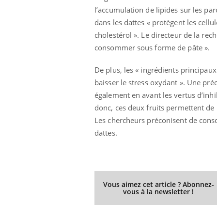
'un proche c'est
carence en fer sont multiples ce qui la rend
pat
l’accumulation de lipides sur les pa
...
dans les dattes « protègent les cellu
cholestérol ». Le directeur de la rec
consommer sous forme de pâte ».
De plus, les « ingrédients principa
baisser le stress oxydant ». Une pré
également en avant les vertus d’inh
donc, ces deux fruits permettent de r
Les chercheurs préconisent de conso
dattes.
Vous aimez cet article ? Abonnez-
vous à la newsletter !