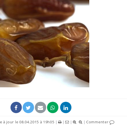
Chikungunya, dengue,
La siest
West Nile : que se passe-
de dormi
t-il dans le sud de la
France ?
Les médicaments GLP-1
VIH : la
protègent-ils aussi les os
tous les
?
elle enfi
Cytomégalovirus : ce qui
Pourquo
change dans la prise en
gâche-t-
charge des femmes
jours de
enceintes
 à jour le 08.04.2015 à 19h05
|
|
|
|
Commenter