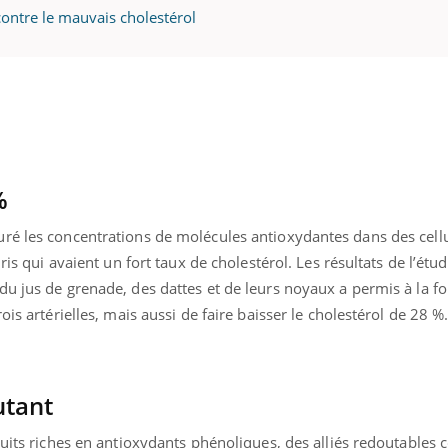
contre le mauvais cholestérol
%
ré les concentrations de molécules antioxydantes dans des cell
ris qui avaient un fort taux de cholestérol. Les résultats de l’étud
u jus de grenade, des dattes et de leurs noyaux a permis à la fo
ois artérielles, mais aussi de faire baisser le cholestérol de 28 %
uline & Charge mentale : et si on
Eczéma Chronique des
tube
Youtube
Youtube
Y
it en parler??
préparer pour l’été !
utant
026, l'insuline dans le diabète de type 2
L'été arrive… et avec lui,
e entourée d'idées reçues chez les
rythme de vie ! Vacances, 
ruits riches en antioxydants phénoliques, des alliés redoutables 