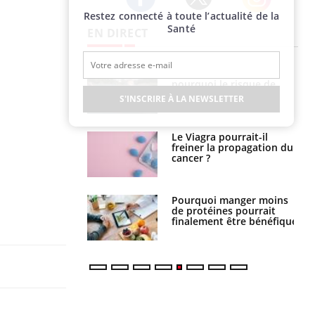
Restez connecté à toute l’actualité de la
Twitter
Facebook
Instagram
Santé
EN DIRECT
e empêche-t-elle
Fortes chaleurs :
r la nuit ?
pourquoi le risque de
noyade grimpe-t-il ?
S'INSCRIRE À LA NEWSLETTER
 fin du comprimé
Le Viagra pourrait-il
 jours se profile-t-
freiner la propagation du
n ?
cancer ?
i votre ventre
Pourquoi manger moins
il les premiers
de protéines pourrait
 vos vacances ?
finalement être bénéfique