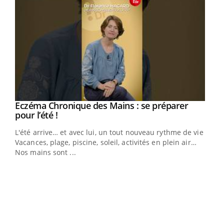
Eczéma Chronique des Mains : se préparer
Youtube
Youtube
pour l’été !
L'été arrive… et avec lui, un tout nouveau rythme de vie !
Vacances, plage, piscine, soleil, activités en plein air…
Nos mains sont ...
Dia
You
Le 
pers