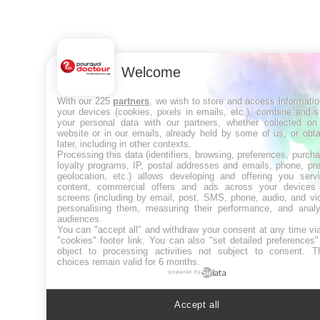
Welcome
With our 225
partners
, we wish to store and access informati
your devices (cookies, pixels in emails, etc.), combine and 
your personal data with our partners, whether collected on 
website or in our emails, already held by some of us, or obt
later, including in other contexts.
Processing this data (identifiers, browsing, preferences, purch
loyalty programs, IP, postal addresses and emails, phone, pr
geolocation, etc.) allows developing and offering you servi
content, commercial offers and ads across your devices
screens (including by email, post, SMS, phone, audio, and vi
personalising them, measuring their performance, and analy
audiences.
You can "accept all" and withdraw your consent at any time vi
"cookies" footer link
. You can also "set detailed preferences
object to processing activities not subject to consent. T
choices remain valid for 6 months.
powered by
Accept all