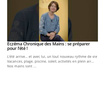
Eczéma Chronique des Mains : se préparer
Youtube
Youtube
pour l’été !
L'été arrive… et avec lui, un tout nouveau rythme de vie !
Vacances, plage, piscine, soleil, activités en plein air…
Nos mains sont ...
Dia
You
Le 
pers
ques