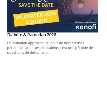
Youtube
Diabète & Ramadan 2026
Youtube
Le Ramadan approche, et, pour de nombreuses
vie !
personnes atteintes de diabète, c'est une période de
…
questions, de défis, mais ...
Un 
You
à l
Un é
mati
numé