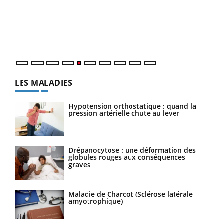
à l
Un é
mati
numé
LES MALADIES
Hypotension orthostatique : quand la
pression artérielle chute au lever
Drépanocytose : une déformation des
globules rouges aux conséquences
graves
Maladie de Charcot (Sclérose latérale
amyotrophique)