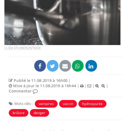
LUZA STUDIOS/ISTOCK
Publié le 11.08.2019 à 16h00
|
Mise à jour le 11.08.2019 à 16h44
|
|
|
|
Commenter
Mots clés :
vampires
vaccin
hydroxyurée
brûlure
danger