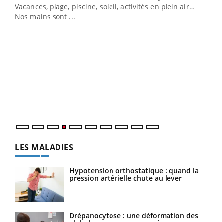
Vacances, plage, piscine, soleil, activités en plein air…
Nos mains sont ...
Dia
You
Le 
pers
ques
LES MALADIES
Hypotension orthostatique : quand la
pression artérielle chute au lever
Drépanocytose : une déformation des