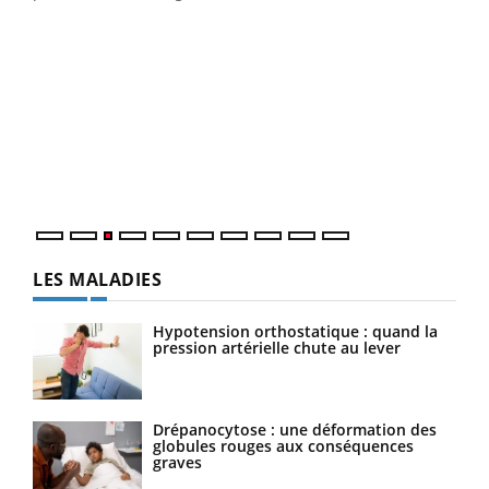
Ecz
You
pour
L'ét
Vaca
Nos 
LES MALADIES
Hypotension orthostatique : quand la
pression artérielle chute au lever
Drépanocytose : une déformation des
globules rouges aux conséquences
graves