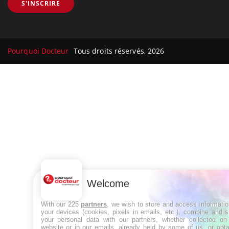
Le site santé de référence avec chaque jour toute l'actualité
médicale decryptée par des médecins en exercice et les
conseils des meilleurs spécialistes.
À PROPOS
Données personnelles et cookies
Qui sommes-nous
Conditions d'utilisation
Plan du site
Welcome
Mentions Légales
With our 225
partners
, we wish to store and access informati
Nous contacter
your devices (cookies, pixels in emails, etc.), combine and 
your personal data with our partners, whether collected on 
website or in our emails, already held by some of us, or obt