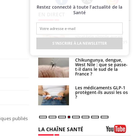
Restez connecté à toute l’actualité de la
Twitter
Facebook
Instagram
Santé
EN DIRECT
e à risque : ce jus
Cancer colorectal : une
attire l'attention
stratégie simple aurait
rcheurs
changé la donne au Pays
S'INSCRIRE À LA NEWSLETTER
basque
 oublier les
Chikungunya, dengue,
en vacances ?
West Nile : que se passe-
t-il dans le sud de la
France ?
s connectés :
Les médicaments GLP-1
 le travail
protègent-ils aussi les os
 de plus en plus
?
soirées
fiques publiés
LA CHAÎNE SANTÉ
Youtube