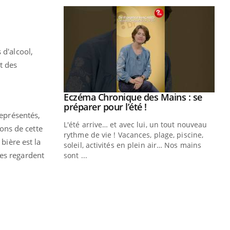
 d'alcool,
t des
ale : et si on
Eczéma Chronique des Mains : se
Youtube
ube
Youtube
préparer pour l’été !
représentés,
e diabète de type 2
L'été arrive… et avec lui, un tout nouveau
sons de cette
çues chez les
rythme de vie ! Vacances, plage, piscine,
bière est la
ez les soignants.
soleil, activités en plein air… Nos mains
les regardent
sont ...
Di
You
Le 
nom
dia
défi