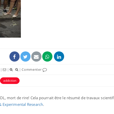
Comment éviter une otite
Grossess
pendant les vacances ?
naturel 
des che
Hantavirus : un cas
Comment
détecté chez un touriste
écrans 
en France
|
|
|
Commenter
Mortalité infantile : un
Toujour
rapport s’interroge sur
comment
son taux élevé en France
empiète
addiction
sur nos 
OL, mort de rire! Cela pourrait être le résumé de travaux scienti
 & Experimental Research
.