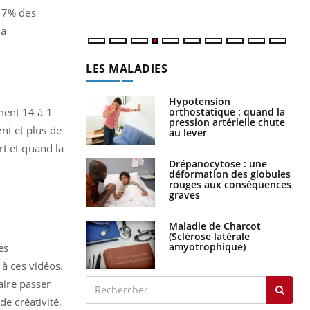
t 7% des
la
LES MALADIES
Hypotension
orthostatique : quand la
ment 14 à 1
pression artérielle chute
ent et plus de
au lever
rt et quand la
Drépanocytose : une
déformation des globules
rouges aux conséquences
graves
Maladie de Charcot
(Sclérose latérale
amyotrophique)
es
 à ces vidéos.
aire passer
de créativité,