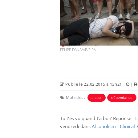
Mon enfant est-il trop
sensible ou simplement
très empathique ?
FELIPE DANA/AP/SIPA
Bébés, jeunes enfants :
quelle trousse à
pharmacie pour les
vacances ?
Publié le 22.02.2015 à 13h21
|
|
Syndrome métabolique :
quels sont les meilleurs
exercices physiques ?
Mots clés :
alcool
dépendance
Tu t'es vu quand t'a bu ? Réponse : L
vendredi dans
Alcoholism : Clinical