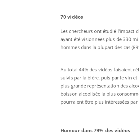
70 vidéos
Les chercheurs ont étudié l'impact d
ayant été visionnées plus de 330 mil
hommes dans la plupart des cas (89
Eczéma Chronique des Mains :
Car
Youtube
You
Youtube
expliquer ma maladie
pré
Au total 44% des vidéos faisaient réf
Il y a des sujets qui sont faciles à aborder...
Fati
suivis par la bière, puis par le vin e
d'autres non ! D'un côté, poser des
mêm
plus grande représentation des alcool
questions sur la maladie d'un proche c'est
care
boisson alcoolisée la plus consommé
montrer ...
...
pourraient être plus intéressées par 
Humour dans 79% des vidéos