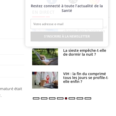
Restez connecté à toute l’actualité de la
Twitter
Facebook
Instagram
Santé
EN DIRECT
olorectal : une
Cytomégalovirus : ce qui
e simple aurait
change dans la prise en
la donne au Pays
charge des femmes
S'INSCRIRE À LA NEWSLETTER
enceintes
unya, dengue,
La sieste empêche-t-elle
e : que se passe-
de dormir la nuit ?
s le sud de la
icaments GLP-1
VIH : la fin du comprimé
t-ils aussi les os
tous les jours se profile-t-
elle enfin ?
ématuré était
.