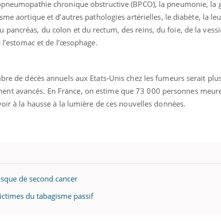
hopneumopathie chronique obstructive (BPCO), la pneumonie, la g
sme aortique et d’autres pathologies artérielles, le diabète, la l
pancréas, du colon et du rectum, des reins, du foie, de la vessi
e l’estomac et de l’œsophage.
mbre de décès annuels aux Etats-Unis chez les fumeurs serait plu
ent avancés. En France, on estime que 73 000 personnes meur
voir à la hausse à la lumière de ces nouvelles données.
uline & Charge mentale : et si on
Eczéma Chronique des
tube
Youtube
risque de second cancer
Youtube
Y
it en parler??
préparer pour l’été !
ictimes du tabagisme passif
026, l'insuline dans le diabète de type 2
L'été arrive… et avec lui,
e entourée d'idées reçues chez les
rythme de vie ! Vacances, 