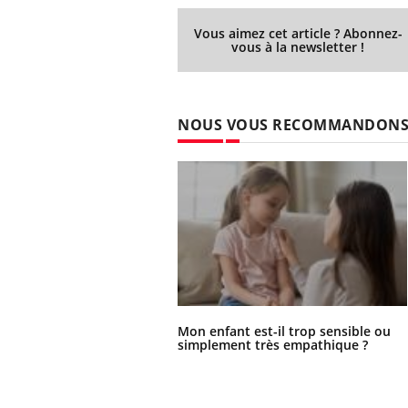
'un proche c'est
carence en fer sont multiples ce qui la rend
pat
...
Vous aimez cet article ? Abonnez-
vous à la newsletter !
NOUS VOUS RECOMMANDON
Mon enfant est-il trop sensible ou
simplement très empathique ?