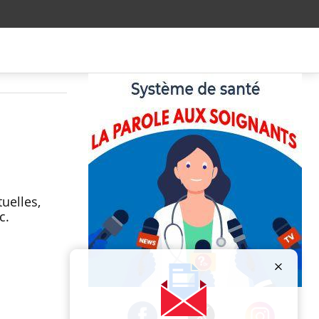
uelles,
c.
Publicité