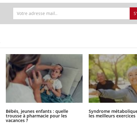
ients comme parfois chez les soignants.
soleil, activités en plein
sont ...
S
S
Bébés, jeunes enfants : quelle
Syndrome métabolique 
trousse à pharmacie pour les
les meilleurs exercices
vacances ?