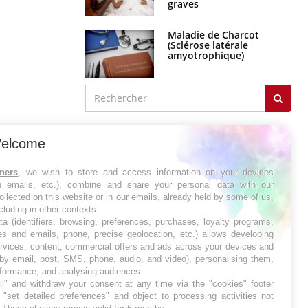
graves
Maladie de Charcot
(Sclérose latérale
amyotrophique)
J'AI MAL
elcome
tners
, we wish to store and access information on your devices
in emails, etc.), combine and share your personal data with our
ollected on this website or in our emails, already held by some of us,
ncluding in other contexts.
ta (identifiers, browsing, preferences, purchases, loyalty programs,
es and emails, phone, precise geolocation, etc.) allows developing
ervices, content, commercial offers and ads across your devices and
 by email, post, SMS, phone, audio, and video), personalising them,
rformance, and analysing audiences.
l" and withdraw your consent at any time via the "cookies" footer
"set detailed preferences" and object to processing activities not