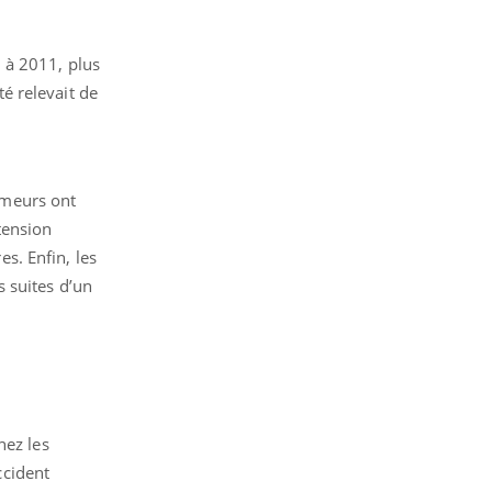
 à 2011, plus
é relevait de
fumeurs ont
tension
es. Enfin, les
 suites d’un
hez les
ccident