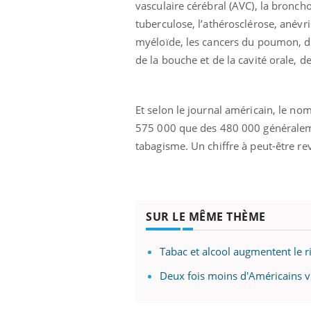
vasculaire cérébral (AVC), la bronc
tuberculose, l’athérosclérose, anévri
myéloïde, les cancers du poumon, du 
de la bouche et de la cavité orale, d
Et selon le journal américain, le no
575 000 que des 480 000 généralem
tabagisme. Un chiffre à peut-être re
SUR LE MÊME THÈME
 Mains :
Carence en fer : comprendre pour
Ins
Youtube
You
Tabac et alcool augmentent le 
Youtube
Youtube
prévenir
osa
Deux fois moins d'Américains v
aciles à aborder...
Fatigue, irritabilité, brouillard mental ou
En 2
poser des
même alopécie… Les symptômes de la
rest