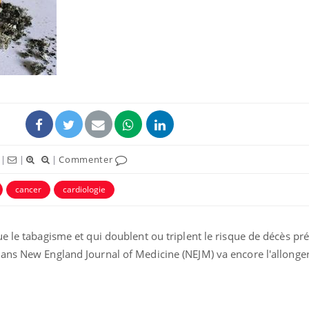
Grossesse à risque : ce jus
Cancer c
naturel attire l'attention
stratégi
des chercheurs
changé 
basque
Comment oublier les
Chikung
écrans en vacances ?
West Nil
t-il dan
|
|
|
Commenter
France ?
cancer
cardiologie
Toujours connectés :
Les méd
comment le travail
protègen
empiète de plus en plus
?
sur nos soirées
e le tabagisme et qui doublent ou triplent le risque de décès pr
ans New England Journal of Medicine (NEJM) va encore l'allonger