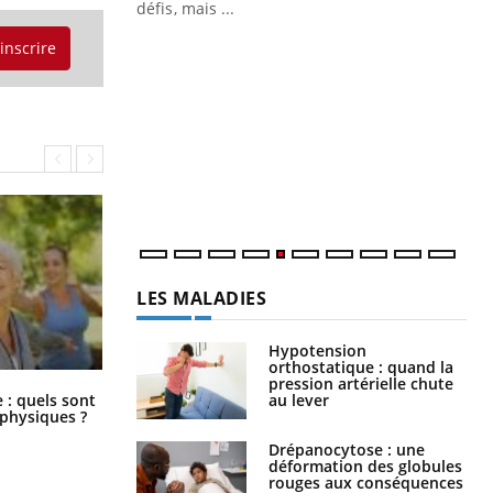
 air… Nos mains
défis, mais ...
Un
'inscrire
You
fac
pr
Un 
mut
san
num
LES MALADIES
Hypotension
orthostatique : quand la
pression artérielle chute
Comment éviter une otite pendant
au lever
: quels sont
les vacances ?
 physiques ?
Drépanocytose : une
déformation des globules
rouges aux conséquences