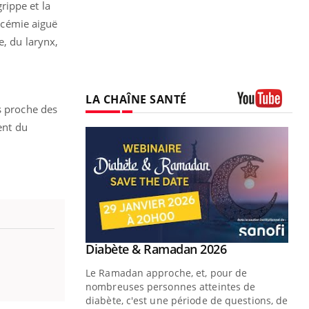
rippe et la
eucémie aiguë
e, du larynx,
LA CHAÎNE SANTÉ
s proche des
Youtube
ent du
Youtube
 Mains : se
Diabète & Ramadan 2026
Youtube
outube
Le Ramadan approche, et, pour de
 un tout nouveau
nombreuses personnes atteintes de
plage, piscine,
diabète, c'est une période de questions, de