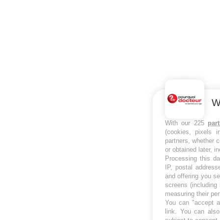
W
With our 225
par
(cookies, pixels 
partners, whether c
or obtained later, i
Processing this da
IP, postal address
and offering you s
screens (including
measuring their pe
You can "accept al
link
. You can also 