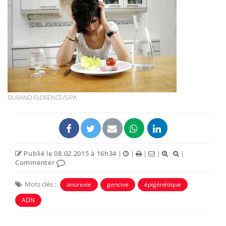
DURAND FLORENCE/SIPA
Publié le 08.02.2015 à 16h34
|
|
|
|
|
Commenter
Mots clés :
anorexie
gencive
épigénétique
ADN