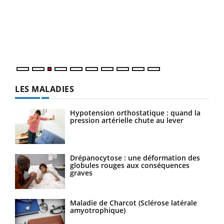
pour
L'ét
Vaca
Nos 
LES MALADIES
Hypotension orthostatique : quand la
pression artérielle chute au lever
Drépanocytose : une déformation des
globules rouges aux conséquences
graves
Maladie de Charcot (Sclérose latérale
amyotrophique)