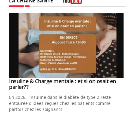
LA CHAÎNE SANTÉ
Youtube
Youtube
Insuline & Charge mentale : et si on osait en
Youtube
Youtube
parler??
En 2026, l'insuline dans le diabète de type 2 reste
entourée d'idées reçues chez les patients comme
parfois chez les soignants.
Ecz
You