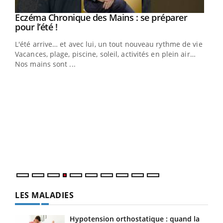
Eczéma Chronique des Mains : se préparer
Youtube
Youtube
pour l’été !
L'été arrive… et avec lui, un tout nouveau rythme de vie !
Vacances, plage, piscine, soleil, activités en plein air…
Nos mains sont ...
Dia
You
Le 
pers
ques
LES MALADIES
Hypotension orthostatique : quand la