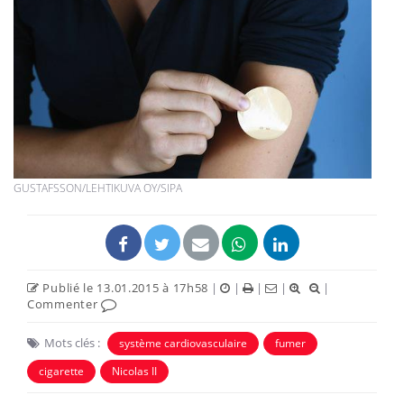
GUSTAFSSON/LEHTIKUVA OY/SIPA
Publié le 13.01.2015 à 17h58
|
|
|
|
|
Commenter
Mots clés :
système cardiovasculaire
fumer
cigarette
Nicolas II