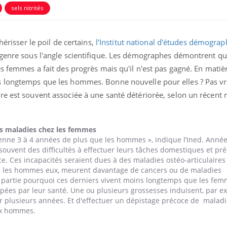
sels nitrités
hérisser le poil de certains,
l’Institut national d'études démograp
 genre sous l'angle scientifique. Les démographes démontrent q
es femmes a fait des progrès mais qu'il n'est pas gagné. En matiè
s longtemps que les hommes. Bonne nouvelle pour elles ? Pas vr
re est souvent associée à une santé détériorée, selon un récent 
uline & Charge mentale : et si on
Eczéma Chronique des
tube
Youtube
Youtube
Y
it en parler??
préparer pour l’été !
026, l'insuline dans le diabète de type 2
L'été arrive… et avec lui,
es maladies chez les femmes
e entourée d'idées reçues chez les
rythme de vie ! Vacances, 
enne 3 à 4 années de plus que les hommes », indique l’Ined. Anné
ients comme parfois chez les soignants.
soleil, activités en plein
souvent des difficultés à effectuer leurs tâches domestiques et pr
sont ...
. Ces incapacités seraient dues à des maladies ostéo-articulaires
ue les hommes eux, meurent davantage de cancers ou de maladies
n partie pourquoi ces derniers vivent moins longtemps que les fem
es par leur santé. Une ou plusieurs grossesses induisent, par ex
r plusieurs années. Et d'effectuer un dépistage précoce de maladi
aux hommes.