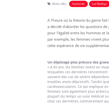
Mots clés :
homicide
Loi Mathys
A l'heure où la théorie du genre fait 
a décidé d'aborder les questions de
pour l'égalité entre les hommes et l
par exemple, les femmes vivent plu
cette espérance de vie supplémentai
 Mains :
Carence en fer : comprendre pour
Ins
Youtube
You
Youtube
Youtube
prévenir
osa
aciles à aborder...
Fatigue, irritabilité, brouillard mental ou
En 2
Un dépistage plus précoce des grav
poser des
même alopécie… Les symptômes de la
rest
« A 65 ans, les femmes vivent en moy
'un proche c'est
carence en fer sont multiples ce qui la rend
pat
lesquelles ces dernières rencontrent 
...
souvent des cas de sévère dépendance
troubles anxio-dépressifs. Tandis q
cardiovasculaires. Ce qui explique e
femmes sont également plus préoccupé
plupart du temps un suivi médical su
chez ces dernières, contrairement 