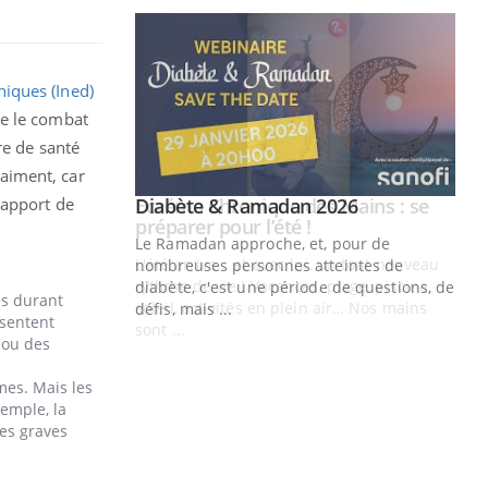
hiques (Ined)
ue le combat
re de santé
aiment, car
Youtube
rapport de
 Mains : se
Diabète & Ramadan 2026
Youtube
outube
Le Ramadan approche, et, pour de
 un tout nouveau
nombreuses personnes atteintes de
plage, piscine,
diabète, c'est une période de questions, de
es durant
 air… Nos mains
défis, mais ...
ésentent
 ou des
Un
You
fac
mes. Mais les
pr
emple, la
Un 
es graves
mut
san