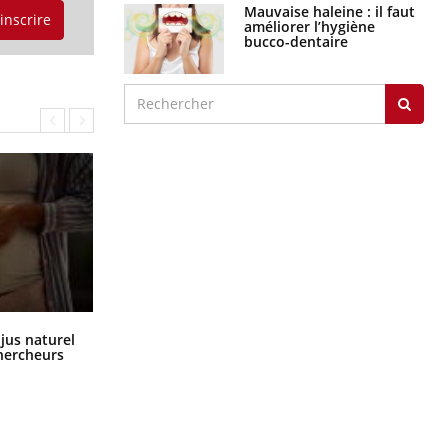
Mauvaise haleine : il faut
'inscrire
améliorer l’hygiène
bucco-dentaire
Comment oublier les écrans en
 jus naturel
vacances ?
chercheurs