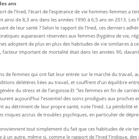
des ans
rt de l’Ined, l’écart de l’espérance de vie hommes-femmes a te
nt ainsi de 8,3 ans dans les années 1990 à 6,5 ans en 2013. Le
ant de leur santé ? Selon le rapport de l’Ined, ces derniers adhé
 pratiques auparavant réservées aux femmes (hygiène de vie, ré
mmes adoptent de plus en plus des habitudes de vie similaires à ce
acteur important de mortalité était dans les années 90, davant
ons de femmes qui ont fait leur entrée sur le marché du travail, a
tions délétères liées au travail, et souffrent d’un équilibre entre
 génére du stress et de l’angoisse.Et "les femmes en fin de carrièr
surent aujourd’hui l’essentiel des soins prodigués aux proches e
t au détriment de leur propre santé, note l'Ined. La pénibilité et 
des risques accrus de troubles psychiques, en particulier de dépre
 proviennent tout simplement du fait que ces habitudes de vie te
xe à un autre, même si, comme le rapport de l’Ined l’indique, des 