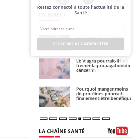
Restez connecté à toute l’actualité de la
Twitter
Facebook
Instagram
Santé
EN DIRECT
e empêche-t-elle
Fortes chaleurs :
r la nuit ?
pourquoi le risque de
noyade grimpe-t-il ?
S'INSCRIRE À LA NEWSLETTER
 fin du comprimé
Le Viagra pourrait-il
 jours se profile-t-
freiner la propagation du
n ?
cancer ?
i votre ventre
Pourquoi manger moins
il les premiers
de protéines pourrait
 vos vacances ?
finalement être bénéfique
LA CHAÎNE SANTÉ
Youtube