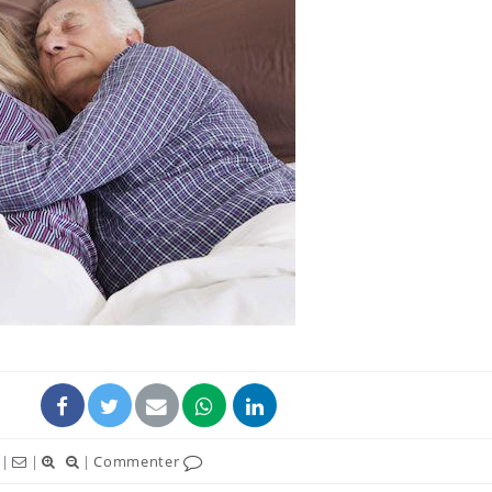
Chikungunya, dengue,
La siest
West Nile : que se passe-
de dormi
t-il dans le sud de la
France ?
Les médicaments GLP-1
VIH : la
protègent-ils aussi les os
tous les
?
elle enfi
Cytomégalovirus : ce qui
Pourquo
change dans la prise en
gâche-t-
charge des femmes
jours de
enceintes
|
|
|
Commenter