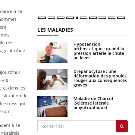
num
ndance à se
s hommes
rent
LES MALADIES
gimes
lle des
Hypotension
orthostatique : quand la
age attribué
pression artérielle chute
au lever
Drépanocytose : une
ujourd’hui
déformation des globules
 vie
rouges aux conséquences
graves
e et dans les
n situation de
Maladie de Charcot
(Sclérose latérale
le stress qui
amyotrophique)
ssion."
ndent à se
inégalités