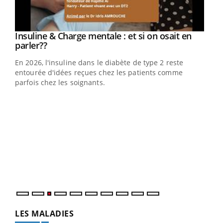
Youtube
Insuline & Charge mentale : et si on osait en
Youtube
Youtube
parler??
En 2026, l'insuline dans le diabète de type 2 reste
entourée d'idées reçues chez les patients comme
parfois chez les soignants.
Ecz
You
pour
L'ét
Vaca
Nos 
LES MALADIES