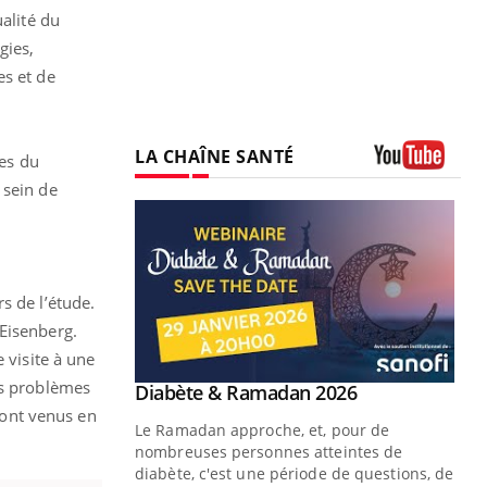
ualité du
gies,
es et de
LA CHAÎNE SANTÉ
nes du
Youtube
 sein de
s de l’étude.
 Eisenberg.
 visite à une
es problèmes
Youtube
Diabète & Ramadan 2026
Youtube
 sont venus en
Le Ramadan approche, et, pour de
nombreuses personnes atteintes de
diabète, c'est une période de questions, de