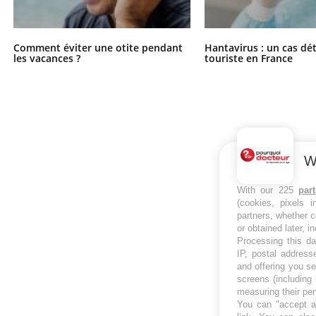
Comment éviter une otite pendant
Hantavirus : un cas dé
les vacances ?
touriste en France
W
With our 225
par
(cookies, pixels 
partners, whether c
or obtained later, i
Processing this da
IP, postal address
and offering you s
screens (including
measuring their pe
You can "accept al