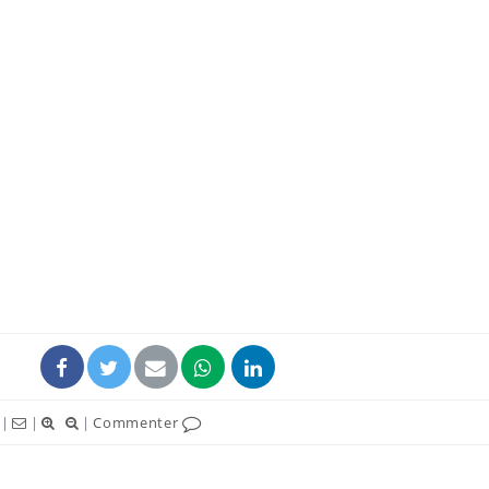
Les médicaments GLP-1
protègent-ils aussi les os
?
Cytomégalovirus : ce qui
change dans la prise en
charge des femmes
enceintes
La sieste empêche-t-elle
de dormir la nuit ?
|
|
|
Commenter