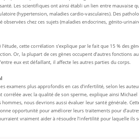
anté. Les scientifiques ont ainsi établi un lien entre mauvaise q
latoire (hypertension, maladies cardio-vasculaires). Des patholo
 observées chez ces sujets (maladies endocrines, génito-urinair
 l’étude, cette corrélation s’explique par le fait que 15 % des gè
tion. Or, la plupart de ces gènes occupent d’autres fonctions au
entre eux est défaillant, il affecte les autres parties du corps.
al
 examens plus approfondis en cas d’infertilité, selon les auteur
 corrélée avec la qualité de son sperme, explique ainsi Michael
des hommes, nous devrions aussi évaluer leur santé générale. Cette
e bonne opportunité pour améliorer leurs traitements pour d’autr
éma Chronique des Mains : se
tube
Youtube
parer pour l’été !
urraient vraiment aider à résoudre l’infertilité pour laquelle ils
é arrive… et avec lui, un tout nouveau
me de vie ! Vacances, plage, piscine,