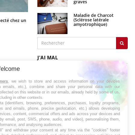
graves
Maladie de Charcot
Mortalité infantile : un rapport
(Sclérose latérale
tecté chez un
s’interroge sur son taux élevé en
amyotrophique)
France
J'AI MAL
elcome
tners
, we wish to store and access information on your devices
in emails, etc.), combine and share your personal data with our
ollected on this website or in our emails, already held by some of us,
ncluding in other contexts.
ta (identifiers, browsing, preferences, purchases, loyalty programs,
es and emails, phone, precise geolocation, etc.) allows developing
ervices, content, commercial offers and ads across your devices and
 by email, post, SMS, phone, audio, and video), personalising them,
rformance, and analysing audiences.
l" and withdraw your consent at any time via the "cookies" footer