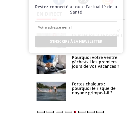
Restez connecté à toute l’actualité de la
Twitter
Facebook
Instagram
Santé
EN DIRECT
VIH : la fin du comprimé
Le Viagra pourrait-il
tous les jours se profile-t-
freiner la propagation du
elle enfin ?
cancer ?
S'INSCRIRE À LA NEWSLETTER
Pourquoi votre ventre
Pourquoi manger moins
gâche-t-il les premiers
de protéines pourrait
jours de vos vacances ?
finalement être bénéfique
Fortes chaleurs :
Grossesse et chaleur : ce
pourquoi le risque de
que dit la science
noyade grimpe-t-il ?