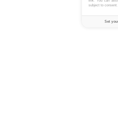
link
. You can also 
subject to consent
Set you
À PROPOS
NEWSLETT
Recevez toute