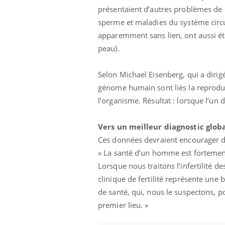
présentaient d’autres problèmes de s
sperme et maladies du système circu
apparemment sans lien, ont aussi été
peau).
Selon Michael Eisenberg, qui a dirigé
génome humain sont liés la reproduc
l’organisme. Résultat : lorsque l’un d’
Vers un meilleur diagnostic glob
Ces données devraient encourager des
« La santé d’un homme est fortement
Lorsque nous traitons l’infertilité 
clinique de fertilité représente un
prendre pour
Insuline & Charge mentale : et si on
Ecz
Youtube
You
Youtube
osait en parler??
pré
de santé, qui, nous le suspectons, po
premier lieu. »
llard mental ou
En 2026, l'insuline dans le diabète de type 2
L'ét
tômes de la
reste entourée d'idées reçues chez les
ryth