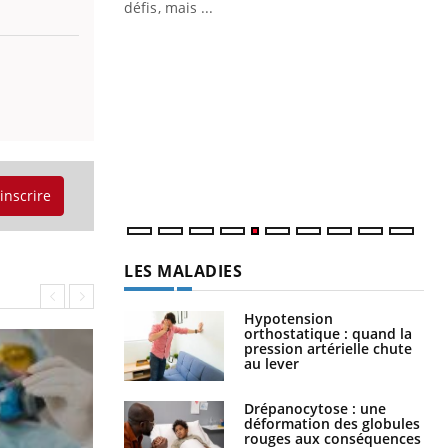
défis, mais ...
Un « jumeau numérique » pour
CO
Youtube
You
faciliter l’accès à la médecine
Youtube
Cou
préventive
nou
Un établissement lié à un groupe
bou
mutualiste innove en matière de bilan de
épi
santé : l'utilisation d'un « jumeau
numérique » permet ...
'inscrire
LES MALADIES
Hypotension
orthostatique : quand la
pression artérielle chute
au lever
Drépanocytose : une
déformation des globules
rouges aux conséquences