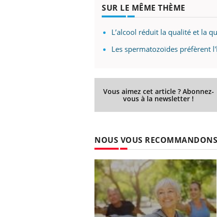
les ce qui la rend
patients comme parfois chez les soignants.
sole
SUR LE MÊME THÈME
sont
L’alcool réduit la qualité et la
Les spermatozoïdes préfèrent l'
Vous aimez cet article ? Abonnez-
vous à la newsletter !
NOUS VOUS RECOMMANDON