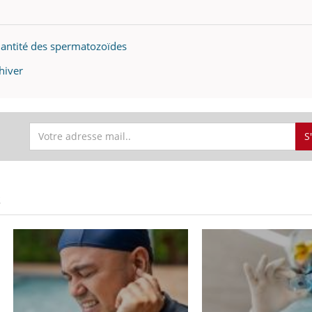
il, activités en plein air… Nos mains
 ...
 quantité des spermatozoïdes
hiver
S
S