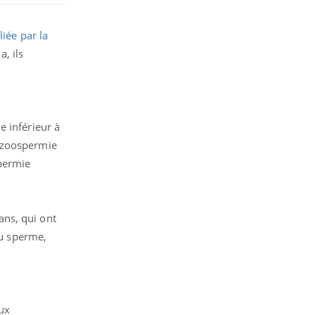
iée par la
, ils
e inférieur à
lyzoospermie
spermie
ans, qui ont
du sperme,
ux