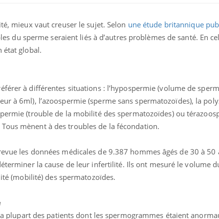
ité, mieux vaut creuser le sujet. Selon
une étude britannique publ
bles du sperme seraient liés à d’autres problèmes de santé. En cela
 état global.
férer à différentes situations : l’hypospermie (volume de sperm
ieur à 6ml), l’azoospermie (sperme sans spermatozoïdes), la po
spermie (trouble de la mobilité des spermatozoïdes) ou térazoo
 Tous mènent à des troubles de la fécondation.
n revue les données médicales de 9.387 hommes âgés de 30 à 50 
déterminer la cause de leur infertilité. Ils ont mesuré le volume 
lité (mobilité) des spermatozoïdes.
e
e, la plupart des patients dont les spermogrammes étaient anorma