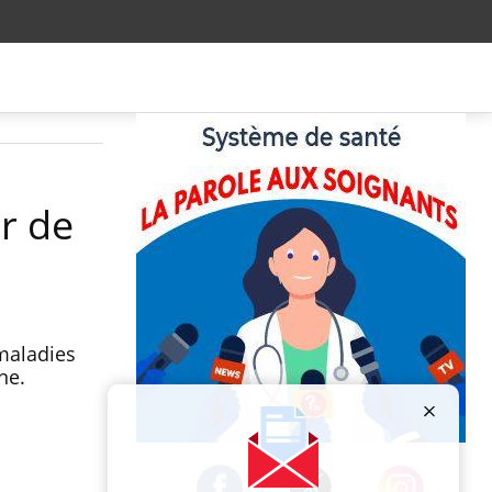
r de
maladies
ne.
Publicité