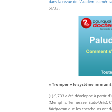
dans la revue de l’Académie américa
SJ733.
Chikungunya, dengue,
West Nile : que se passe-
t-il dans le sud de la
France ?
« Tromper » le système immunit
Les médicaments GLP-1
(+)-SJ733 a été développé à partir d
protègent-ils aussi les os
?
(Memphis, Tennessee, Etats-Unis). 
falciparum
que les chercheurs ont déc