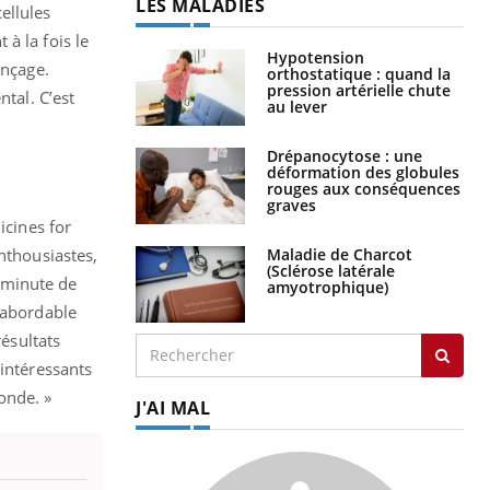
LES MALADIES
ellules
à la fois le
Hypotension
ençage.
orthostatique : quand la
pression artérielle chute
ntal. C’est
au lever
Drépanocytose : une
déformation des globules
rouges aux conséquences
graves
icines for
Maladie de Charcot
nthousiastes,
(Sclérose latérale
 minute de
amyotrophique)
 abordable
résultats
 intéressants
onde. »
J'AI MAL