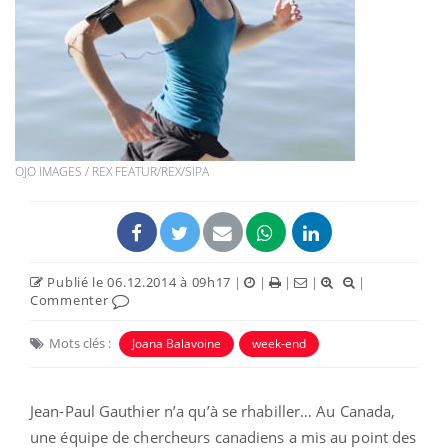
OJO IMAGES / REX FEATUR/REX/SIPA
Publié le 06.12.2014 à 09h17
|
|
|
|
|
Commenter
Mots clés :
Joana Balavoine
week-end
Jean-Paul Gauthier n’a qu’à se rhabiller… Au Canada,
une équipe de chercheurs canadiens a mis au point des