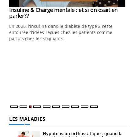
Youtube
Insuline & Charge mentale : et si on osait en
Youtube
Youtube
parler??
En 2026, l'insuline dans le diabète de type 2 reste
entourée d'idées reçues chez les patients comme
parfois chez les soignants.
Ecz
You
pour
L'ét
Vaca
Nos 
LES MALADIES
Hypotension orthostatique : quand la