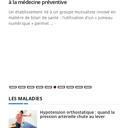
Youtube
à la médecine préventive
Un établissement lié à un groupe mutualiste innove en
e
matière de bilan de santé : l'utilisation d'un « jumeau
numérique » permet ...
COU
You
Coup
vous
épis
LES MALADIES
Hypotension orthostatique : quand la
pression artérielle chute au lever