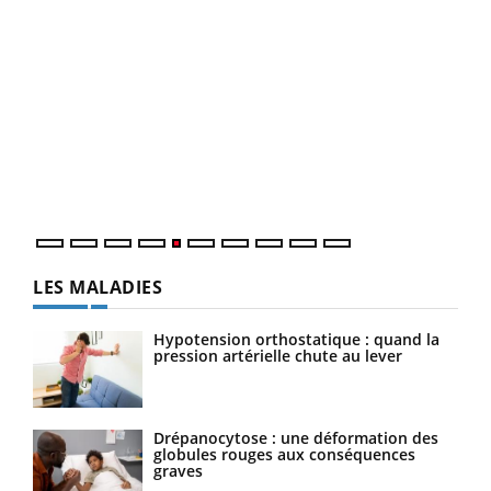
COU
You
Coup
vous
épis
LES MALADIES
Hypotension orthostatique : quand la
pression artérielle chute au lever
Drépanocytose : une déformation des
globules rouges aux conséquences
graves