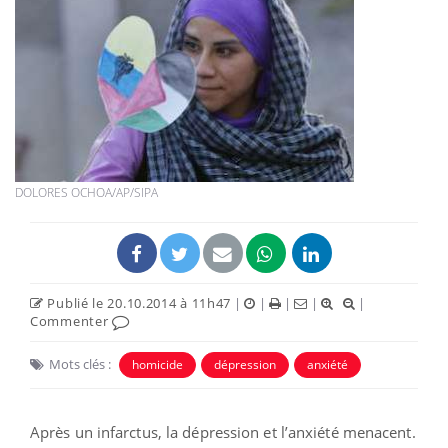
DOLORES OCHOA/AP/SIPA
Publié le 20.10.2014 à 11h47
|
|
|
|
|
Commenter
Mots clés :
homicide
dépression
anxiété
Après un infarctus, la dépression et l’anxiété menacent.