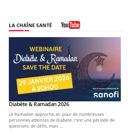
LA CHAÎNE SANTÉ
Youtube
Youtube
Diabète & Ramadan 2026
Un « jumeau numérique » pour faciliter l’accès
Youtube
Youtube
Youtube
à la médecine préventive
Le Ramadan approche, et, pour de nombreuses
Un établissement lié à un groupe mutualiste innove en
personnes atteintes de diabète, c'est une période de
matière de bilan de santé : l'utilisation d'un « jumeau
questions, de défis, mais ...
numérique » permet ...