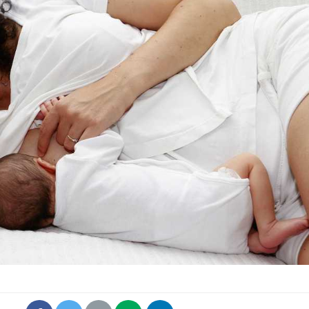
Pourquoi votre ventre
Pourquo
gâche-t-il les premiers
de prot
jours de vos vacances ?
finalem
Fortes chaleurs :
Grossess
pourquoi le risque de
que dit 
noyade grimpe-t-il ?
Le Viagra pourrait-il
Le smart
freiner la propagation du
l'appren
cancer ?
lecture 