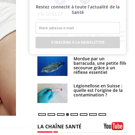
Restez connecté à toute l’actualité de la
Twitter
Facebook
Instagram
Santé
EN DIRECT
i manger moins
Mordue par une tique en
éines pourrait
vacances, elle reste dans
ent être bénéfique
le coma pendant 42 jours
S'INSCRIRE À LA NEWSLETTER
e et chaleur : ce
Mordue par un
la science
barracuda, une petite fille
secourue grâce à un
réflexe essentiel
phone nuit-il à
Légionellose en Suisse :
tissage de la
quelle est l’origine de la
?
contamination ?
LA CHAÎNE SANTÉ
Youtube