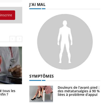
J'AI MAL
'inscrire
SYMPTÔMES
Douleurs de l’avant-pied :
Pourquoi votre ventre gâche-t-il les
é tous les
des métatarsalgies à 90 %
premiers jours de vos vacances ?
nfin ?
liées à problème d’appui