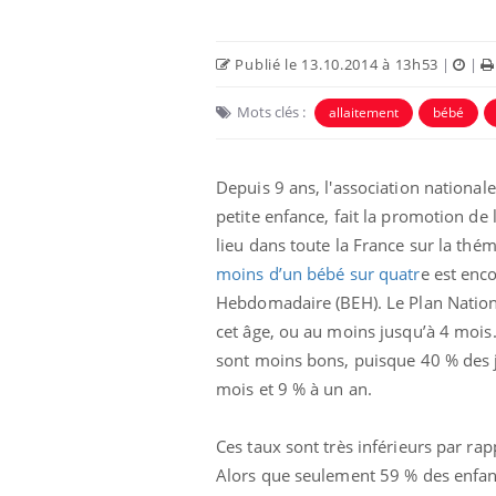
Publié le 13.10.2014 à 13h53
|
|
Mots clés :
allaitement
bébé
Depuis 9 ans, l'association national
Eczéma Chronique des Mains :
Car
Youtube
You
petite enfance, fait la promotion d
Youtube
expliquer ma maladie
pré
lieu dans toute la France sur la thém
Il y a des sujets qui sont faciles à aborder...
Fati
moins d’un bébé sur quatr
e est enc
d'autres non ! D'un côté, poser des
mêm
Hebdomadaire (BEH). Le Plan Nationa
questions sur la maladie d'un proche c'est
care
cet âge, ou au moins jusqu’à 4 mois.
montrer ...
...
sont moins bons, puisque 40 % des j
mois et 9 % à un an.
Ces taux sont très inférieurs par ra
Alors que seulement 59 % des enfant