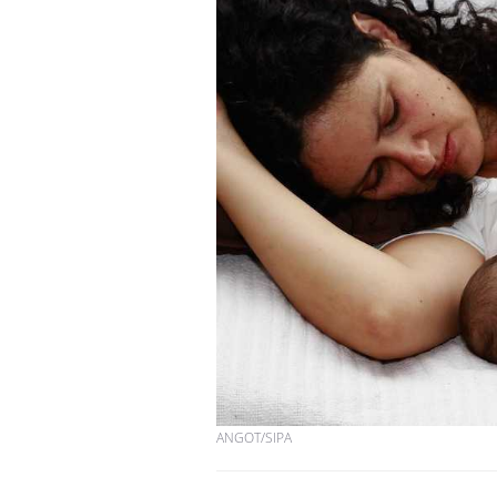
Cytomégalovirus : ce qui
change dans la prise en
charge des femmes
enceintes
La sieste empêche-t-elle
de dormir la nuit ?
VIH : la fin du comprimé
tous les jours se profile-t-
elle enfin ?
ANGOT/SIPA