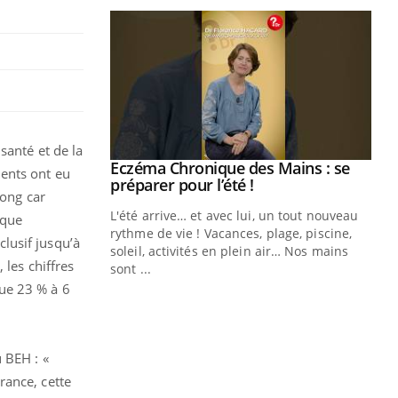
santé et de la
ale : et si on
Eczéma Chronique des Mains : se
Youtube
ments ont eu
ube
Youtube
préparer pour l’été !
long car
e diabète de type 2
L'été arrive… et avec lui, un tout nouveau
ique
çues chez les
rythme de vie ! Vacances, plage, piscine,
lusif jusqu’à
ez les soignants.
soleil, activités en plein air… Nos mains
 les chiffres
sont ...
Di
You
ue 23 % à 6
Le 
nom
dia
 BEH : «
défi
rance, cette