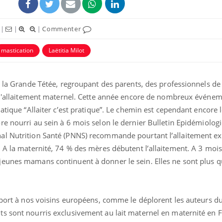
|
|
|
Commenter
mastication
Laëtitia Milot
e la Grande Tétée, regroupant des parents, des professionnels de 
ence en fer : comprendre pour
Insuline & Charge ment
tube
Youtube
e l'allaitement maternel. Cette année encore de nombreux événe
Youtube
Yout
venir
osait en parler??
atique “Allaiter c’est pratique”. Le chemin est cependant encore 
gue, irritabilité, brouillard mental ou
En 2026, l'insuline dans l
ore nourri au sein à 6 mois selon le dernier Bulletin Epidémiolog
e alopécie… Les symptômes de la
reste entourée d'idées re
l Nutrition Santé (PNNS) recommande pourtant l’allaitement exc
nce en fer sont multiples ce qui la rend
patients comme parfois ch
 A la maternité, 74 % des mères débutent l’allaitement. A 3 mois,
eunes mamans continuent à donner le sein. Elles ne sont plus q
pport à nos voisins européens, comme le déplorent les auteurs du
s sont nourris exclusivement au lait maternel en maternité en F