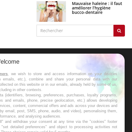
Mauvaise haleine : il faut
améliorer l’hygiène
bucco-dentaire
elcome
ER
tners
, we wish to store and access information on your devices
in emails, etc.), combine and share your personal data with our
s les semaines les meilleures
ollected on this website or in our emails, already held by some of us,
ncluding in other contexts.
ta (identifiers, browsing, preferences, purchases, loyalty programs,
es and emails, phone, precise geolocation, etc.) allows developing
ervices, content, commercial offers and ads across your devices and
 by email, post, SMS, phone, audio, and video), personalising them,
RE
rformance, and analysing audiences.
l" and withdraw your consent at any time via the "cookies" footer
"set detailed preferences" and object to processing activities not