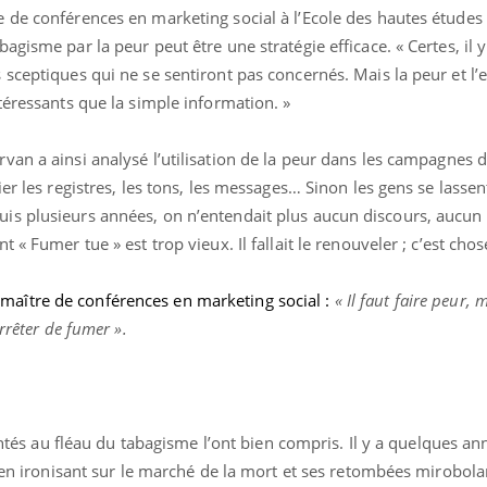
 de conférences en marketing social à l’Ecole des hautes études
gisme par la peur peut être une stratégie efficace. « Certes, il y
sceptiques qui ne se sentiront pas concernés. Mais la peur et l
téressants que la simple information. »
rvan a ainsi analysé l’utilisation de la peur dans les campagnes 
er les registres, les tons, les messages… Sinon les gens se lasse
is plusieurs années, on n’entendait plus aucun discours, aucun
« Fumer tue » est trop vieux. Il fallait le renouveler ; c’est chose
,
maître de conférences en marketing social :
« Il faut faire peur, 
rrêter de fumer ».
rontés au fléau du tabagisme l’ont bien compris. Il y a quelques an
, en ironisant sur le marché de la mort et ses retombées mirobol