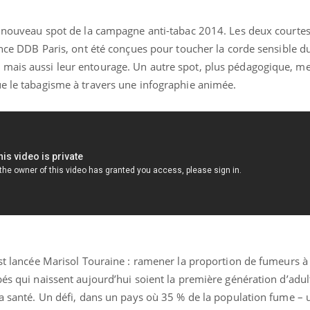
au nouveau spot de la campagne anti-tabac 2014. Les deux courte
gence DDB Paris, ont été conçues pour toucher la corde sensible d
mais aussi leur entourage. Un autre spot, plus pédagogique, me
ue le tabagisme à travers une infographie animée.
« jumeau numérique » pour
COUP DE FOOD sur le
tube
Youtube
’est lancée Marisol Touraine : ramener la proportion de fumeurs 
iliter l’accès à la médecine
Youtube
Coup de food sur le diabèt
ventive
bés qui naissent aujourd’hui soient la première génération d’adu
nouveau rendez-vous culi
la santé. Un défi, dans un pays où 35 % de la population fume – 
établissement lié à un groupe
bouscule les idées reçues