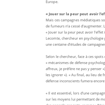
mut
Europe.
air… Nos mains
défis, mais ...
sant
num
« Jouer sur la peur peut avoir l’e
Mais ces campagnes médiatiques sont
de fumeurs n’a cessé d’augmenter. Le
« Jouer sur la peur peut avoir l’eff
Lecomte, chercheur en psychologie po
une centaine d’études de campagnes
Selon le chercheur, face à ces spots
« mécanismes de défense psychologiques
affreux, je préfère ne pas y penser »
les ignorer »). « Au final, au lieu 
défense inconscients fumera encore d
« Il est essentiel, lors d’une campa
sur les moyens lui permettant de m