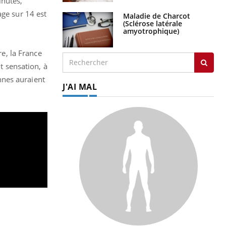
inutes,
age sur 14 est
Maladie de Charcot
(Sclérose latérale
amyotrophique)
re, la France
t sensation, à
nnes auraient
J'AI MAL