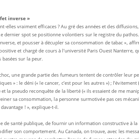
ualiste innove en matière de bilan de
épisode, une ...
é : l'utilisation d'un « jumeau
érique » permet ...
ffet inverse »
-elles vraiment efficaces ? Au gré des années et des diffusions
 dernier spot se positionne volontiers sur le registre du pathos.
et inverse, et pousser à décupler sa consommation de tabac », affi
sitive et chargé de cours à l’université Paris Ouest Nanterre, q
 basées sur la peur.
 choc, une grande partie des fumeurs tentent de contrôler leur p
 » : le déni (« le cancer, c’est pour les autres ») ; l’évitement (
) et la pseudo reconquête de la liberté (« ils essaient de me manip
de freiner sa consommation, la personne surmotivée pas ces méca
avantage ! », explique-t-il.
gne de santé publique, de fournir un information constructive à la
odifier son comportement. Au Canada, on trouve, avec les messa