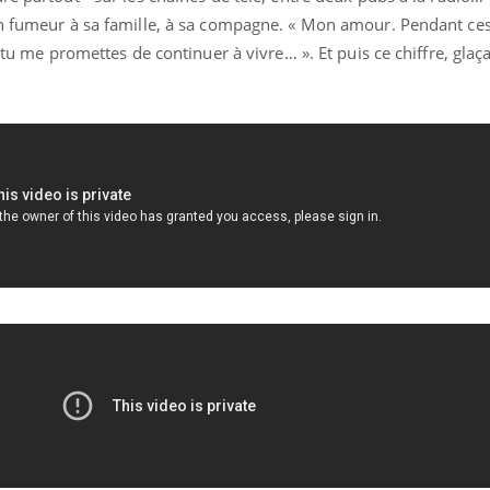
un fumeur à sa famille, à sa compagne. « Mon amour. Pendant ce
 tu me promettes de continuer à vivre… ». Et puis ce chiffre, glaça