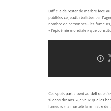
Difficile de rester de marbre face 
publiées ce jeudi, réalisées par l’a
nombre de personnes - les fumeurs, 
« l’épidémie mondiale » que constit
Youtube
 Mains : se
Diabète & Ramadan 2026
Un 
Youtube
You
Ces spots participent au défi que s
outube
fac
Le Ramadan approche, et, pour de
pré
% dans dix ans. « Je veux que les bé
un tout nouveau
nombreuses personnes atteintes de
fumeurs », a martelé la ministre de 
Un 
lage, piscine,
diabète, c'est une période de questions, de