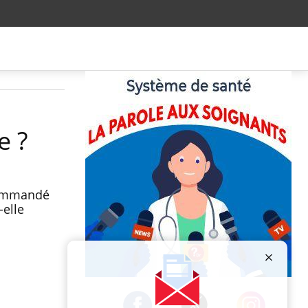
e ?
commandé
-elle
Publicité