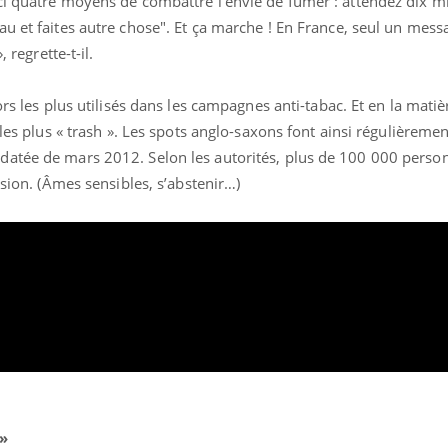
ci quatre moyens de combattre l’envie de fumer : attendez dix m
u et faites autre chose". Et ça marche ! En France, seul un mess
 regrette-t-il.
ors les plus utilisés dans les campagnes anti-tabac. Et en la matiè
 les plus « trash ». Les spots anglo-saxons font ainsi régulièremen
datée de mars 2012. Selon les autorités, plus de 100 000 perso
usion. (Âmes sensibles, s’abstenir…)
 »