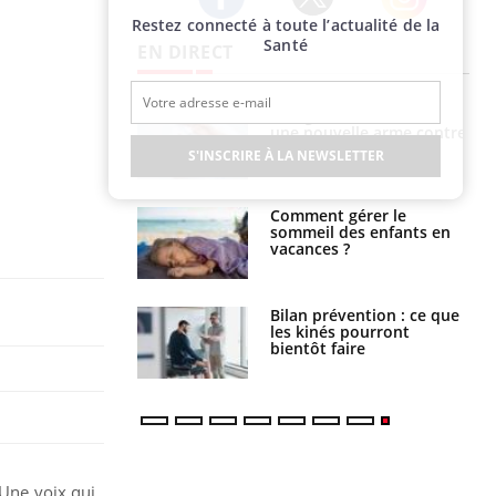
Restez connecté à toute l’actualité de la
Twitter
Facebook
Instagram
Santé
EN DIRECT
par une tique en
Allergies alimentaires :
, elle reste dans
une nouvelle arme contre
 pendant 42 jours
les réactions sévères
S'INSCRIRE À LA NEWSLETTER
par un
Comment gérer le
a, une petite fille
sommeil des enfants en
e grâce à un
vacances ?
essentiel
lose en Suisse :
Bilan prévention : ce que
st l’origine de la
les kinés pourront
nation ?
bientôt faire
 Une voix qui