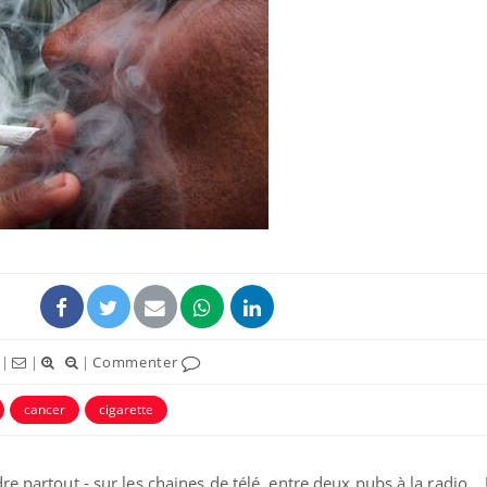
Pourquoi manger moins
Mordue 
de protéines pourrait
vacances
finalement être bénéfique
le coma
Grossesse et chaleur : ce
Mordue 
que dit la science
barracud
secouru
réflexe 
Le smartphone nuit-il à
Légionel
l'apprentissage de la
quelle e
lecture ?
contami
|
|
|
Commenter
cancer
cigarette
re partout - sur les chaines de télé, entre deux pubs à la radio…