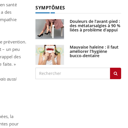
 en santé
SYMPTÔMES
 a des
’empathie
Douleurs de l’avant-pied :
des métatarsalgies à 90 %
liées à problème d’appui
de prévention.
Mauvaise haleine : il faut
nt – un peu
améliorer l’hygiène
bucco-dentaire
 rappel des
 faite. »
mais aussi
nées, la
antes pour