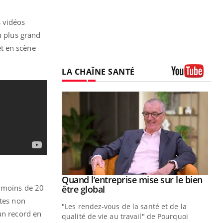
s vidéos
u plus grand
t en scène
LA CHAÎNE SANTÉ
Youtube
Youtube
 diabète
Quand l’entreprise mise sur le bien
Youtube
à moins de 20
Youtube
être global
e, c'est votre
ltes non
"Les rendez-vous de la santé et de la
naire qui
un record en
qualité de vie au travail" de Pourquoi
 ! Dans cet