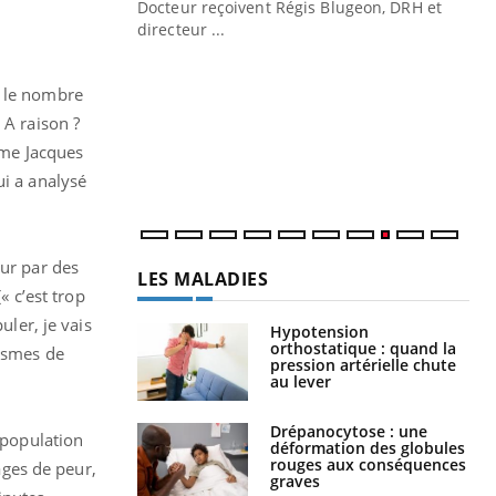
Docteur reçoivent Régis Blugeon, DRH et
directeur ...
Ec
You
quo
, le nombre
Dan
 A raison ?
der
rme Jacques
com
et é
ui a analysé
eur par des
LES MALADIES
« c’est trop
uler, je vais
Hypotension
orthostatique : quand la
nismes de
pression artérielle chute
au lever
Drépanocytose : une
 population
déformation des globules
rouges aux conséquences
ges de peur,
graves