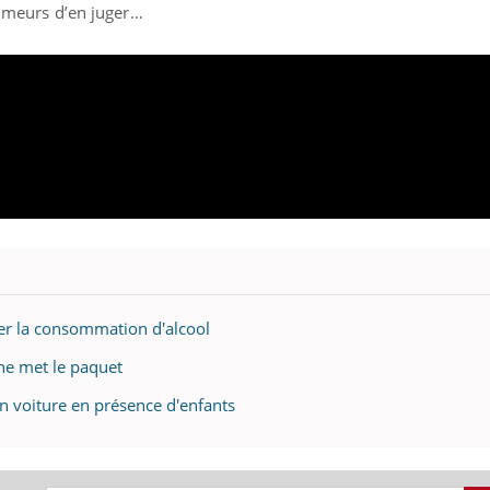
 fumeurs d’en juger…
sser la consommation d'alcool
ine met le paquet
en voiture en présence d'enfants